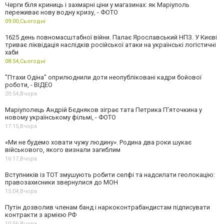
Черги біля криниць і захмарні ціни у магазинах: як Маріуполь
переживає нову водну кризу, - ФОТО
09:00,
Сьогодні
1625 день повномасштабної війни. Палає Ярославський НПЗ. У Києві
триває ліквідація наслідків російської атаки на українські логістичні
хаби
08:54,
Сьогодні
"Птахи Одіна" оприлюднили доти неопубліковані кадри бойової
роботи, - ВІДЕО
20:54,
Вчора
Маріуполець Андрій Бєдняков зіграє тата Петрика П’яточкина у
новому українському фільмі, - ФОТО
17:15,
Вчора
«Ми не будемо ховати чужу людину». Родина два роки шукає
військового, якого визнали загиблим
16:17,
Вчора
Вступників із ТОТ змушують робити селфі та надсилати геолокацію:
правозахисники звернулися до МОН
15:04,
Вчора
Путін дозволив членам банд і наркоконтрабандистам підписувати
контракти з армією РФ
10:56,
Вчора