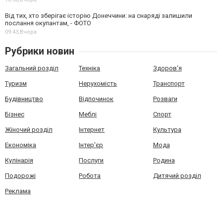
Від тих, хто зберігає історію Донеччини: на снаряді залишили
послання окупантам, - ФОТО
09:43,
Вчора
Рубрики новин
Загальний розділ
Техніка
Здоров'я
Туризм
Нерухомість
Транспорт
Будівництво
Відпочинок
Розваги
Бізнес
Меблі
Спорт
Жіночий розділ
Інтернет
Культура
Економіка
Інтер'єр
Мода
Кулінарія
Послуги
Родина
Подорожі
Робота
Дитячий розділ
Реклама