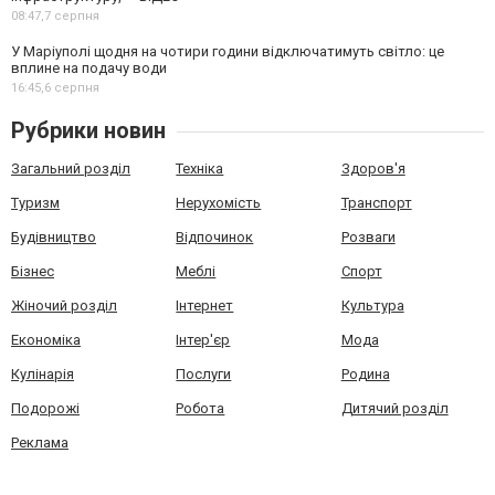
08:47,
7 серпня
У Маріуполі щодня на чотири години відключатимуть світло: це
вплине на подачу води
16:45,
6 серпня
Рубрики новин
Загальний розділ
Техніка
Здоров'я
Туризм
Нерухомість
Транспорт
Будівництво
Відпочинок
Розваги
Бізнес
Меблі
Спорт
Жіночий розділ
Інтернет
Культура
Економіка
Інтер'єр
Мода
Кулінарія
Послуги
Родина
Подорожі
Робота
Дитячий розділ
Реклама