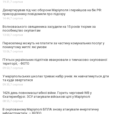
19:31,
7 серпня
Дезертирував під час оборони Маріуполя і перейшов на бік РФ:
прикордоннику повідомили про підозру
14:44,
7 серпня
Волноваського священника засудили на 15 років тюрми за
пособництво окупантам
13:00,
7 серпня
Переселенці можуть не платити за частину комунальних послуг у
покинутому житлі: які умови
10:06,
7 серпня
П’ятьох українських підлітків евакуювали з тимчасово окупованої
території, - ФОТО
09:53,
7 серпня
У маріупольських школах триває набір учнів: як навчатимуться діти
та куди звертатися
09:35,
7 серпня
1626 день повномасштабної війни. Горить черговий WB у
Єкатеринбурзі. ЗСУ атакували військові цілі у Маріуполі
08:55,
7 серпня
В окупованому Маріуполі БПЛА знову атакували енергетичну
інфраструктуру, — ВІДЕО