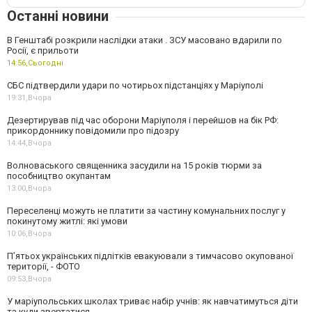
Останні новини
В Генштабі розкрили наслідки атаки . ЗСУ масовано вдарили по
Росії, є прильоти
14:56,
Сьогодні
СБС підтвердили удари по чотирьох підстанціях у Маріуполі
19:31,
Вчора
Дезертирував під час оборони Маріуполя і перейшов на бік РФ:
прикордоннику повідомили про підозру
14:44,
Вчора
Волноваського священника засудили на 15 років тюрми за
пособництво окупантам
13:00,
Вчора
Переселенці можуть не платити за частину комунальних послуг у
покинутому житлі: які умови
10:06,
Вчора
П’ятьох українських підлітків евакуювали з тимчасово окупованої
території, - ФОТО
09:53,
Вчора
У маріупольських школах триває набір учнів: як навчатимуться діти
та куди звертатися