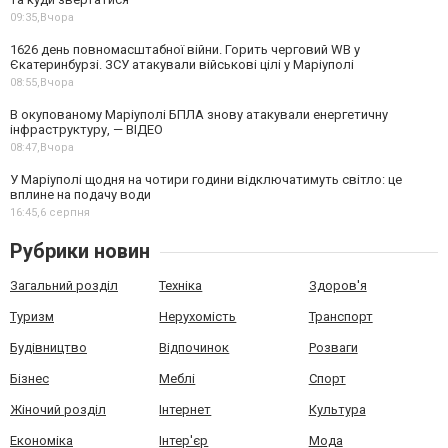
09:35,
Вчора
1626 день повномасштабної війни. Горить черговий WB у
Єкатеринбурзі. ЗСУ атакували військові цілі у Маріуполі
08:55,
Вчора
В окупованому Маріуполі БПЛА знову атакували енергетичну
інфраструктуру, — ВІДЕО
08:47,
Вчора
У Маріуполі щодня на чотири години відключатимуть світло: це
вплине на подачу води
16:45,
6 серпня
Рубрики новин
Загальний розділ
Техніка
Здоров'я
Туризм
Нерухомість
Транспорт
Будівництво
Відпочинок
Розваги
Бізнес
Меблі
Спорт
Жіночий розділ
Інтернет
Культура
Економіка
Інтер'єр
Мода