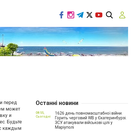
Останні новини
ли перед
ием может
08:55,
1626 день повномасштабної війни.
вку и
Сьогодні
Горить черговий WB у Єкатеринбурзі.
ес. Будьте
ЗСУ атакували військові цілі у
Маріуполі
, с каждым