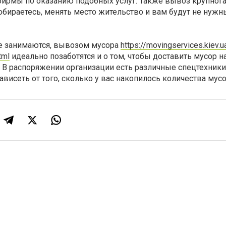
ирмы по оказанию подобных услуг. Также вывоз крупног
обираетесь, менять место жительство и вам будут не нужн
е занимаются, вывозом мусора
https://movingservices.kiev.u
tml
идеально позаботятся и о том, чтобы доставить мусор н
. В распоряжении организации есть различные спецтехники
ависеть от того, сколько у вас накопилось количества мусо