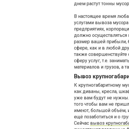
днем растут тонны мусор
В настоящее время любая
услугами вывоза мусор
предприятиях, корпораци
должно осуществляться н
размер вашей прибыли, б
сфере, как и в любой др
также совершенствуйте 
сферу услуг, т.е. занима
материалов и грузов, а 
Вывоз крупногабар
К крупногабаритному му
как диваны, кресла, шк
уже вам будут не нужны
того чтобы вам не пришл
имеют, большой объём, и
ещё позаботиться и о гр
Сейчас
вывоз крупногаб