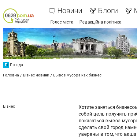
Новини
Блоги
Голос міста
Редакційна політика
П
Погода
Головна
Бізнес новини
Вывоз мусора как бизнес
Бізнес
Хотите заняться бизнесо
собой цель получить пр
показаться вывоз мусор
сделать свой город намн
уверены в том, что ваша