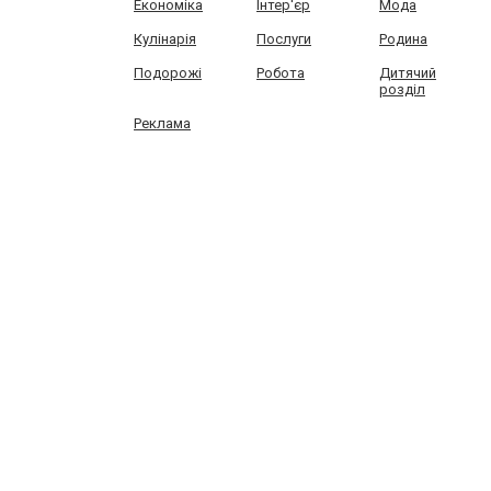
Економіка
Інтер'єр
Мода
Кулінарія
Послуги
Родина
Подорожі
Робота
Дитячий
розділ
Реклама