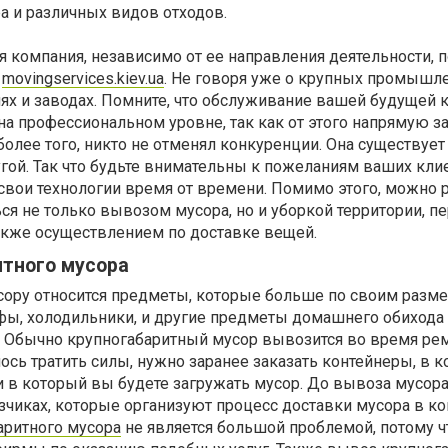
а и различных видов отходов.
 компания, независимо от ее направления деятельности, п
а
movingservices.kiev.ua
. Не говоря уже о крупных промышл
ях и заводах. Помните, что обслуживание вашей будущей 
а профессиональном уровне, так как от этого напрямую з
олее того, никто не отменял конкуренции. Она существует
угой. Так что будьте внимательны к пожеланиям ваших клие
свои технологии время от времени. Помимо этого, можно 
ться не только вывозом мусора, но и уборкой территории, п
также осуществлением по доставке вещей.
итного мусора
сору относится предметы, которые больше по своим разме
афы, холодильники, и другие предметы домашнего обихода
. Обычно крупногабаритный мусор вывозится во время рем
ось тратить силы, нужно заранее заказать контейнеры, в 
 в который вы будете загружать мусор. До вывоза мусора
узчиках, которые организуют процесс доставки мусора в к
аритного мусора
не является большой проблемой, потому ч