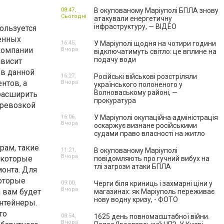
08:47,
В окупованому Маріуполі БПЛА знову
Сьогодні
атакували енергетичну
інфраструктуру, — ВІДЕО
ользуется
енных
16:45,
У Маріуполі щодня на чотири години
компании
Вчора
відключатимуть світло: це вплине на
подачу води
ависит
 в данной
16:27,
Російські військові розстріляли
нтов, а
Вчора
українського полоненого у
Волноваському районі, —
расширить
прокуратура
еревозкой
16:06,
У Маріуполі окупаційна адміністрація
Вчора
оскаржує визнане російськими
судами право власності на житло
рам, такие
11:21,
В окупованому Маріуполі
Вчора
 которые
повідомляють про гучний вибух на
тлі загрози атаки БПЛА
онта. Для
которые
09:00,
Черги біля криниць і захмарні ціни у
Вчора
 вам будет
магазинах: як Маріуполь переживає
нову водну кризу, - ФОТО
онтейнеры.
то
08:54,
1625 день повномасштабної війни.
Вчора