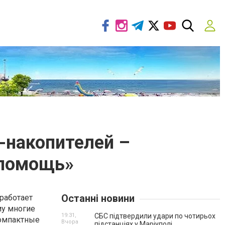
-накопителей –
 помощь»
Останні новини
работает
му многие
19:31,
СБС підтвердили удари по чотирьох
компактные
Вчора
підстанціях у Маріуполі