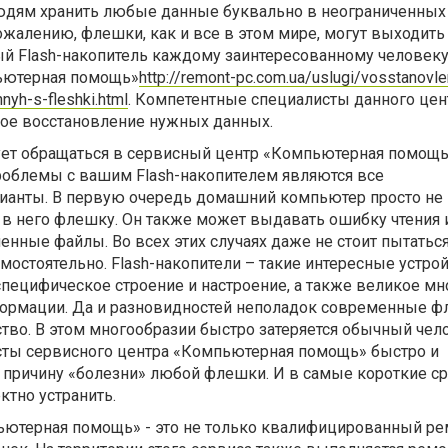
юдям хранить любые данные буквально в неограниченных
ожалению, флешки, как и все в этом мире, могут выходить 
й Flash-накопитель каждому заинтересованному человек
ьютерная помощь»
http://remont-pc.com.ua/uslugi/vosstanovle
nyh-s-fleshki.html
. Компетентные специалисты данного цен
ое восстановление нужных данных.
дует обращаться в сервисный центр «Компьютерная помощ
облемы с вашим Flash-накопителем являются все
ианты. В первую очередь домашний компьютер просто не
 в него флешку. Он также может выдавать ошибку чтения 
нные файлы. Во всех этих случаях даже не стоит пытатьс
остоятельно. Flash-накопители – такие интересные устрой
специфическое строение и настроение, а также великое м
ормации. Да и разновидностей неполадок современные 
тво. В этом многообразии быстро затеряется обычный чел
ты сервисного центра «Компьютерная помощь» быстро и
 причину «болезни» любой флешки. И в самые короткие ср
ктно устранить.
ютерная помощь» - это не только квалифицированный ре