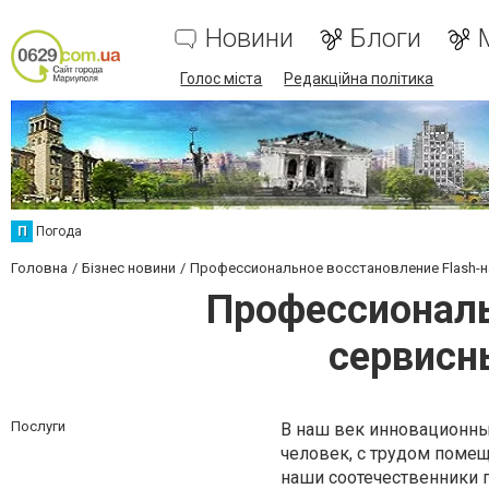
Новини
Блоги
Голос міста
Редакційна політика
П
Погода
Головна
Бізнес новини
Профессиональное восстановление Flash-н
Профессиональ
сервисн
Послуги
В наш век инновационны
человек, с трудом поме
наши соотечественники 