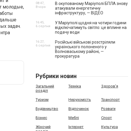
нт и
08:47,
В окупованому Маріуполі БПЛА знову
т молодые,
Вчора
атакували енергетичну
работы
інфраструктуру, — ВІДЕО
 дальше
16:45,
У Маріуполі щодня на чотири години
ых задач.
6 серпня
відключатимуть світло: це вплине на
нтра
подачу води
16:27,
Російські військові розстріляли
6 серпня
українського полоненого у
Волноваському районі, —
прокуратура
Рубрики новин
Загальний
Техніка
Здоров'я
розділ
Туризм
Нерухомість
Транспорт
Будівництво
Відпочинок
Розваги
Бізнес
Меблі
Спорт
Жіночий
Інтернет
Культура