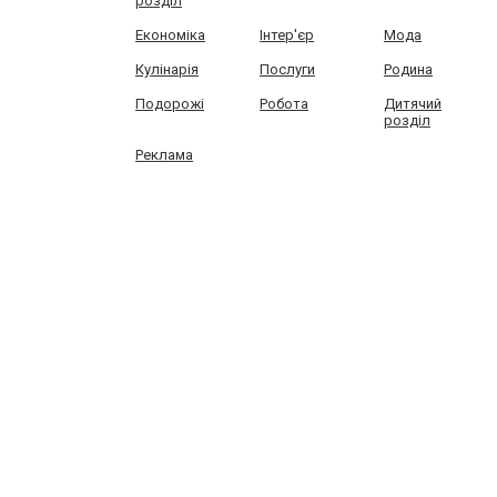
розділ
Економіка
Інтер'єр
Мода
Кулінарія
Послуги
Родина
Подорожі
Робота
Дитячий
розділ
Реклама