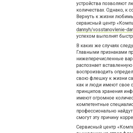
устройства позволяют л
количествах. Однако, к с
Вернуть к жизни любимы
сервисный центр «Комп
dannyh/vosstanovlenie-dan
успехом выполнят быстр
В каких же случаях сле
Главными признаками пр
нижеперечисленные вар
распознает вставленную
воспроизводить определе
свою флешку к жизни сам
как и люди имеют свое 
принципов хранения инф
имеют огромное количес
компетентные специалис
профессионально найдут
смогут эту причину корре
Сервисный центр «Компь