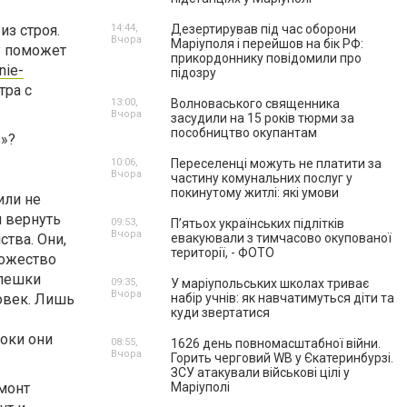
из строя.
14:44,
Дезертирував під час оборони
Вчора
Маріуполя і перейшов на бік РФ:
у поможет
прикордоннику повідомили про
nie-
підозру
тра с
13:00,
Волноваського священника
Вчора
засудили на 15 років тюрми за
пособництво окупантам
ь»?
10:06,
Переселенці можуть не платити за
Вчора
частину комунальних послуг у
покинутому житлі: які умови
или не
я вернуть
09:53,
П’ятьох українських підлітків
Вчора
ства. Они,
евакуювали з тимчасово окупованої
території, - ФОТО
ножество
флешки
09:35,
У маріупольських школах триває
Вчора
овек. Лишь
набір учнів: як навчатимуться діти та
куди звертатися
оки они
08:55,
1626 день повномасштабної війни.
Вчора
Горить черговий WB у Єкатеринбурзі.
ЗСУ атакували військові цілі у
монт
Маріуполі