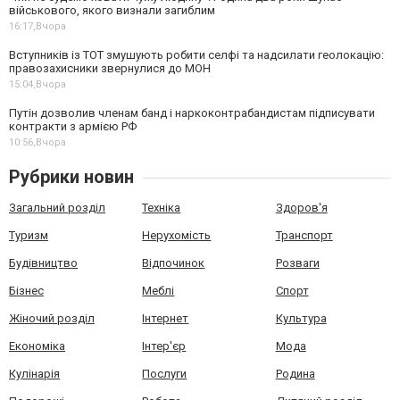
військового, якого визнали загиблим
16:17,
Вчора
Вступників із ТОТ змушують робити селфі та надсилати геолокацію:
правозахисники звернулися до МОН
15:04,
Вчора
Путін дозволив членам банд і наркоконтрабандистам підписувати
контракти з армією РФ
10:56,
Вчора
Рубрики новин
Загальний розділ
Техніка
Здоров'я
Туризм
Нерухомість
Транспорт
Будівництво
Відпочинок
Розваги
Бізнес
Меблі
Спорт
Жіночий розділ
Інтернет
Культура
Економіка
Інтер'єр
Мода
Кулінарія
Послуги
Родина