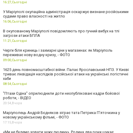
16:27,
Сьогодні
У Маріуполі окупаційна адміністрація оскаржує визнане російськими
судами право власності на житло
16:06,
Сьогодні
В окупованому Маріуполі повідомляють про гучний вибух на тлі
загрози атаки БПЛА
11:21,
Сьогодні
Черги біля криниць і захмарні ціни у магазинах: як Маріуполь
переживає нову водну кризу, - ФОТО
09:00,
Сьогодні
1625 день повномасштабної війни. Палає Ярославський НПЗ. У Києві
триває ліквідація наслідків російської атаки на українські логістичні
хаби
08:54,
Сьогодні
"Птахи Одіна" оприлюднили доти неопубліковані кадри бойової
роботи, - ВІДЕО
20:54,
Вчора
Маріуполець Андрій Бєдняков зіграє тата Петрика П’яточкина у
новому українському фільмі, - ФОТО
17:15,
Вчора
«Ми не будемо ховати чужу людину». Родина два роки шукає