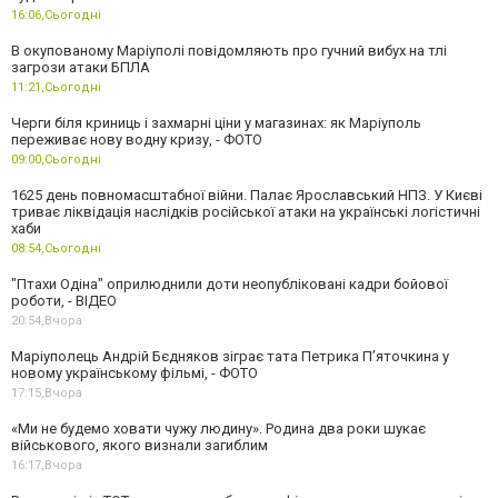
16:06,
Сьогодні
В окупованому Маріуполі повідомляють про гучний вибух на тлі
загрози атаки БПЛА
11:21,
Сьогодні
Черги біля криниць і захмарні ціни у магазинах: як Маріуполь
переживає нову водну кризу, - ФОТО
09:00,
Сьогодні
1625 день повномасштабної війни. Палає Ярославський НПЗ. У Києві
триває ліквідація наслідків російської атаки на українські логістичні
хаби
08:54,
Сьогодні
"Птахи Одіна" оприлюднили доти неопубліковані кадри бойової
роботи, - ВІДЕО
20:54,
Вчора
Маріуполець Андрій Бєдняков зіграє тата Петрика П’яточкина у
новому українському фільмі, - ФОТО
17:15,
Вчора
«Ми не будемо ховати чужу людину». Родина два роки шукає
військового, якого визнали загиблим
16:17,
Вчора