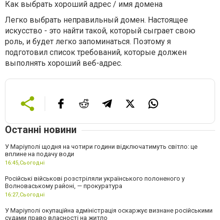
Как выбрать хороший адрес / имя домена
Легко выбрать неправильный домен. Настоящее
искусство - это найти такой, который сыграет свою
роль, и будет легко запоминаться. Поэтому я
подготовил список требований, которые должен
выполнять хороший веб-адрес.
Останні новини
У Маріуполі щодня на чотири години відключатимуть світло: це
вплине на подачу води
16:45,
Сьогодні
Російські військові розстріляли українського полоненого у
Волноваському районі, — прокуратура
16:27,
Сьогодні
У Маріуполі окупаційна адміністрація оскаржує визнане російськими
судами право власності на житло