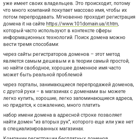
уже имеет своих владельцев. Это происходит, потому
что много компаний покупает массово имя, чтобы их
потом перепродавать. Мгновенно проходит регистрация
домена it на сайте
https://www.101domain.ua/it.htm
,
который часто используют в контексте сферы
информационных технологий. Поиск домена можно
вести тремя способами:
через сайты регистраторов доменов – этот метод
является самым дешевым и в теории самый простой,
но найти свободное, хорошее доменное имя часто
может быть реальной проблемой
через порталы, занимающиеся перепродажей доменов,
с другой руки – в магазинах с доменами вы можете
легко купить, хорошие, легко запоминающиеся адреса,
но придется, к сожалению, много платить
набор имени домена в адресной строке позволяет
найти домен "из вторых рук", которого еще или уже нет
в специализированных магазинах.
Компании регистрации бесплатных доменов