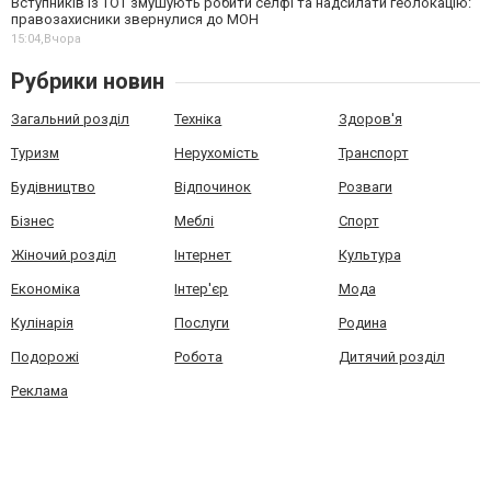
Вступників із ТОТ змушують робити селфі та надсилати геолокацію:
правозахисники звернулися до МОН
15:04,
Вчора
Рубрики новин
Загальний розділ
Техніка
Здоров'я
Туризм
Нерухомість
Транспорт
Будівництво
Відпочинок
Розваги
Бізнес
Меблі
Спорт
Жіночий розділ
Інтернет
Культура
Економіка
Інтер'єр
Мода
Кулінарія
Послуги
Родина
Подорожі
Робота
Дитячий розділ
Реклама