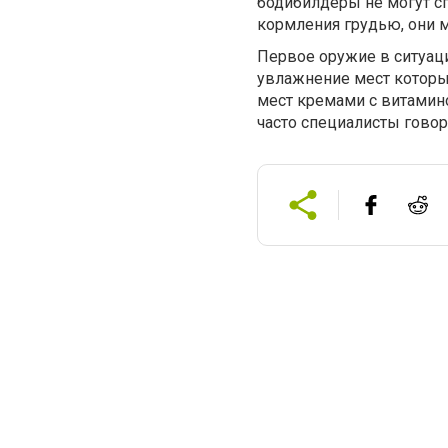
бодибилдеры не могут сп
кормления грудью, они м
Первое оружие в ситуаци
увлажнение мест которые
мест кремами с витамино
часто специалисты говор