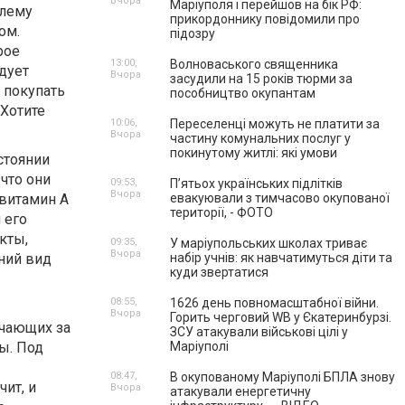
Вчора
Маріуполя і перейшов на бік РФ:
блему
прикордоннику повідомили про
ом.
підозру
рое
13:00,
Волноваського священника
дует
Вчора
засудили на 15 років тюрми за
 покупать
пособництво окупантам
Хотите
10:06,
Переселенці можуть не платити за
Вчора
частину комунальних послуг у
покинутому житлі: які умови
стоянии
что они
09:53,
П’ятьох українських підлітків
Вчора
 витамин А
евакуювали з тимчасово окупованої
території, - ФОТО
 его
кты,
09:35,
У маріупольських школах триває
Вчора
ний вид
набір учнів: як навчатимуться діти та
куди звертатися
08:55,
1626 день повномасштабної війни.
Вчора
Горить черговий WB у Єкатеринбурзі.
ечающих за
ЗСУ атакували військові цілі у
ы. Под
Маріуполі
08:47,
В окупованому Маріуполі БПЛА знову
ит, и
Вчора
атакували енергетичну