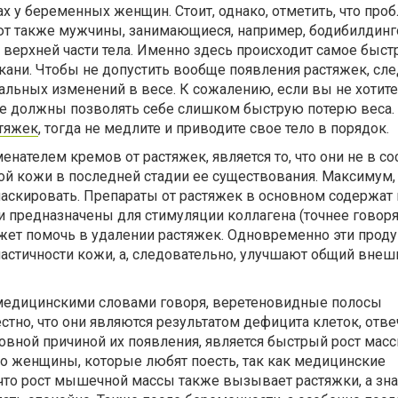
х у беременных женщин. Стоит, однако, отметить, что про
ют также мужчины, занимающиеся, например, бодибилдинг
к верхней части тела. Именно здесь происходит самое быст
ани. Чтобы не допустить вообще появления растяжек, сле
льных изменений в весе. К сожалению, если вы не хотите
не должны позволять себе слишком быструю потерю веса. 
стяжек
, тогда не медлите и приводите свое тело в порядок.
енателем кремов от растяжек, является то, что они не в со
й кожи в последней стадии ее существования. Максимум, 
амаскировать. Препараты от растяжек в основном содержат
ни предназначены для стимуляции коллагена (точнее говоря
может помочь в удалении растяжек. Одновременно эти проду
стичности кожи, а, следовательно, улучшают общий внеш
о медицинскими словами говоря, веретеновидные полосы
тно, что они являются результатом дефицита клеток, отв
овной причиной их появления, является быстрый рост масс
ько женщины, которые любят поесть, так как медицинские
что рост мышечной массы также вызывает растяжки, а знач