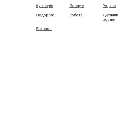
Кулінарія
Послуги
Родина
Подорожі
Робота
Дитячий
розділ
Реклама