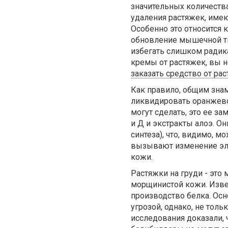
значительных количества
удаления растяжек, име
Особенно это относится 
обновление мышечной тк
избегать слишком радика
кремы от растяжек, вы 
заказать средство от ра
Как правило, общим знам
ликвидировать оранжево
могут сделать, это ее з
и Д и экстракты алоэ. О
синтеза), что, видимо, 
вызывают изменение эла
кожи.
Растяжки на груди - эт
морщинистой кожи. Извес
производство белка. Осн
угрозой, однако, не тол
исследования доказали, 