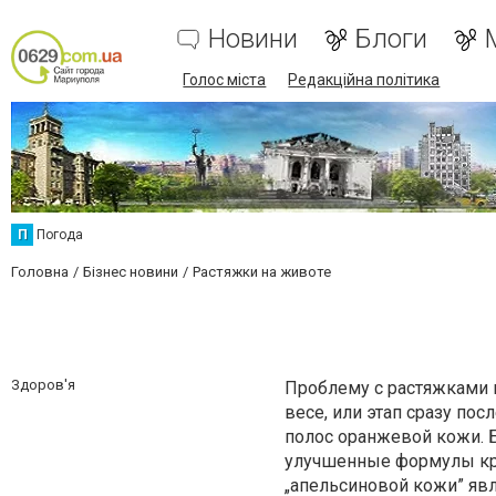
Новини
Блоги
Голос міста
Редакційна політика
П
Погода
Головна
Бізнес новини
Растяжки на животе
Здоров'я
Проблему с растяжками 
весе, или этап сразу по
полос оранжевой кожи. Б
улучшенные формулы кре
„апельсиновой кожи” явл