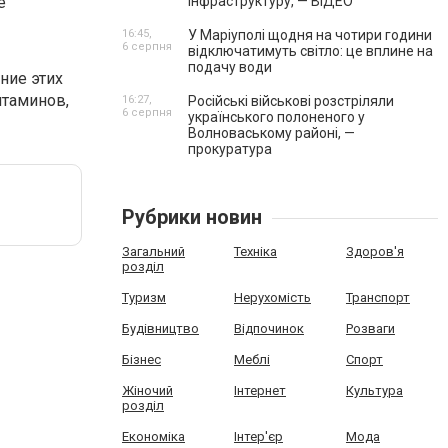
е
інфраструктуру, — ВІДЕО
16:45,
У Маріуполі щодня на чотири години
6 серпня
відключатимуть світло: це вплине на
подачу води
ние этих
итаминов,
16:27,
Російські військові розстріляли
6 серпня
українського полоненого у
Волноваському районі, —
прокуратура
Рубрики новин
Загальний
Техніка
Здоров'я
розділ
Туризм
Нерухомість
Транспорт
Будівництво
Відпочинок
Розваги
Бізнес
Меблі
Спорт
Жіночий
Інтернет
Культура
розділ
Економіка
Інтер'єр
Мода