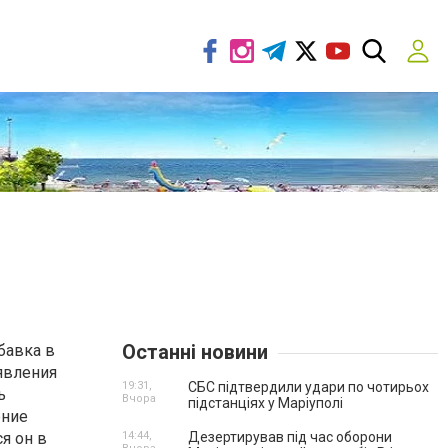
Останні новини
бавка в
явления
19:31,
СБС підтвердили удари по чотирьох
ь
Вчора
підстанціях у Маріуполі
ение
я он в
14:44,
Дезертирував під час оборони