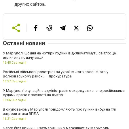
других сайтов.
Останні новини
У Маріуполі щодня на чотири години відключатимуть світло: це
вплине на подачу води
16:45,
Сьогодні
Російські військові розстріляли українського полоненого у
Волноваському районі, — прокуратура
16:27,
Сьогодні
У Маріуполі окупаційна адміністрація оскаржує визнане російськими
судами право власності на житло
16:06,
Сьогодні
В окупованому Маріуполі повідомляють про гучний вибух на тлі
загрози атаки БПЛА
11:21,
Сьогодні
Черги біля криниць і захмарні ціни у магазинах: як Маріуполь