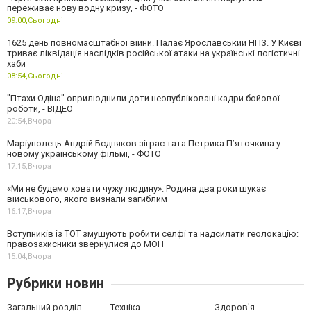
переживає нову водну кризу, - ФОТО
09:00,
Сьогодні
1625 день повномасштабної війни. Палає Ярославський НПЗ. У Києві
триває ліквідація наслідків російської атаки на українські логістичні
хаби
08:54,
Сьогодні
"Птахи Одіна" оприлюднили доти неопубліковані кадри бойової
роботи, - ВІДЕО
20:54,
Вчора
Маріуполець Андрій Бєдняков зіграє тата Петрика П’яточкина у
новому українському фільмі, - ФОТО
17:15,
Вчора
«Ми не будемо ховати чужу людину». Родина два роки шукає
військового, якого визнали загиблим
16:17,
Вчора
Вступників із ТОТ змушують робити селфі та надсилати геолокацію:
правозахисники звернулися до МОН
15:04,
Вчора
Рубрики новин
Загальний розділ
Техніка
Здоров'я