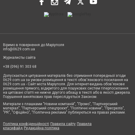
Віримо в повернення до Маріуполя
info@0629.com.ua
Журналисты сайта
+38 (096) 91 303 68
Допускається цитування матеріалів без отримання попередньої згоди
0629.com.ua за умови розміщення в тексті обов'язкового посилання на
0629.com.ua - Сайт міста Маріуполя. Для інтернет-видань обов'язкове
розміщення прямого, відкритого для пошукових систем гіперпосилання
на цитовані статті не нижче другого абзацу в тексті або в якості джерела.
Порушення виняткових прав переслідується Законом.
Матеріали з плашками "Новини компаній", "Промо", "Партнерський
матеріал", "Партнерський спецпроєкт", "Політичні новини", "Пресреліз",
"PR", "Офіційно", "Політична реклама" публікуються на правах реклами.
Політика конфіденційності
Правила сайту
Правила
класифайд
Редакційна політика