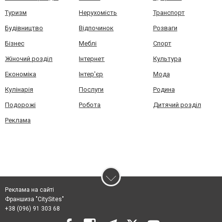
Туризм
Нерухомість
Транспорт
Будівництво
Відпочинок
Розваги
Бізнес
Меблі
Спорт
Жіночий розділ
Інтернет
Культура
Економіка
Інтер'єр
Мода
Кулінарія
Послуги
Родина
Подорожі
Робота
Дитячий розділ
Реклама
Реклама на сайті
Франшиза "CitySites"
+38 (096) 91 303 68