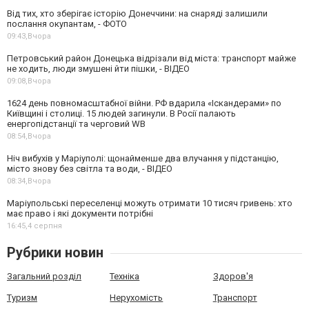
Від тих, хто зберігає історію Донеччини: на снаряді залишили
послання окупантам, - ФОТО
09:43,
Вчора
Петровський район Донецька відрізали від міста: транспорт майже
не ходить, люди змушені йти пішки, - ВІДЕО
09:08,
Вчора
1624 день повномасштабної війни. РФ вдарила «Іскандерами» по
Київщині і столиці. 15 людей загинули. В Росії палають
енергопідстанції та черговий WB
08:54,
Вчора
Ніч вибухів у Маріуполі: щонайменше два влучання у підстанцію,
місто знову без світла та води, - ВІДЕО
08:34,
Вчора
Маріупольські переселенці можуть отримати 10 тисяч гривень: хто
має право і які документи потрібні
16:45,
4 серпня
Рубрики новин
Загальний розділ
Техніка
Здоров'я
Туризм
Нерухомість
Транспорт