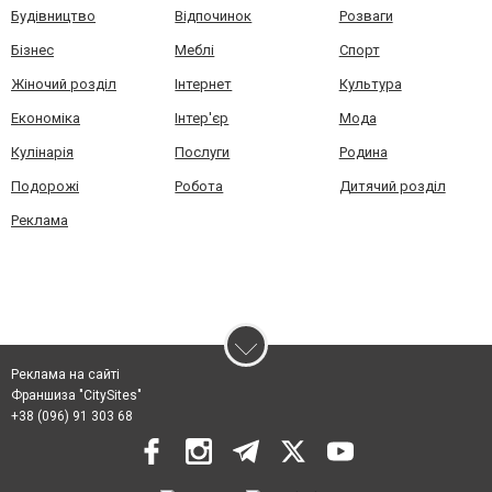
Будівництво
Відпочинок
Розваги
Бізнес
Меблі
Спорт
Жіночий розділ
Інтернет
Культура
Економіка
Інтер'єр
Мода
Кулінарія
Послуги
Родина
Подорожі
Робота
Дитячий розділ
Реклама
Реклама на сайті
Франшиза "CitySites"
+38 (096) 91 303 68