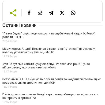
Останні новини
"Птахи Одіна" оприлюднили доти неопубліковані кадри бойової
роботи, - ВІДЕО
20:54,
Вчора
Маріуполець Андрій Бєдняков зіграє тата Петрика П’яточкина у
новому українському фільмі, - ФОТО
17:15,
Вчора
«Ми не будемо ховати чужу людину». Родина два роки шукає
військового, якого визнали загиблим
16:17,
Вчора
Вступників із ТОТ змушують робити селфі та надсилати геолокацію:
правозахисники звернулися до МОН
15:04,
Вчора
Путін дозволив членам банд і наркоконтрабандистам підписувати
контракти з армією РФ
10:56,
Вчора