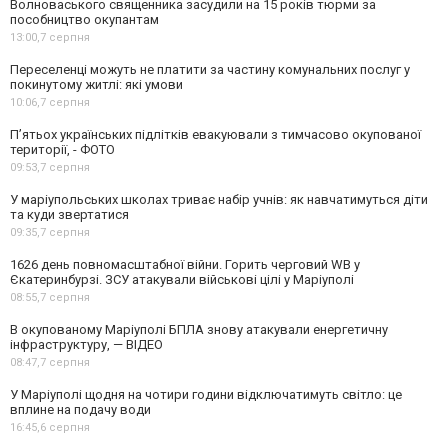
Волноваського священника засудили на 15 років тюрми за
пособництво окупантам
13:00,
7 серпня
Переселенці можуть не платити за частину комунальних послуг у
покинутому житлі: які умови
10:06,
7 серпня
П’ятьох українських підлітків евакуювали з тимчасово окупованої
території, - ФОТО
09:53,
7 серпня
У маріупольських школах триває набір учнів: як навчатимуться діти
та куди звертатися
09:35,
7 серпня
1626 день повномасштабної війни. Горить черговий WB у
Єкатеринбурзі. ЗСУ атакували військові цілі у Маріуполі
08:55,
7 серпня
В окупованому Маріуполі БПЛА знову атакували енергетичну
інфраструктуру, — ВІДЕО
08:47,
7 серпня
У Маріуполі щодня на чотири години відключатимуть світло: це
вплине на подачу води
16:45,
6 серпня