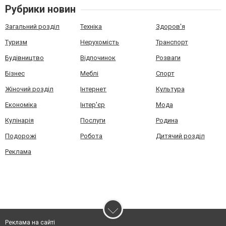
Рубрики новин
Загальний розділ
Техніка
Здоров'я
Туризм
Нерухомість
Транспорт
Будівництво
Відпочинок
Розваги
Бізнес
Меблі
Спорт
Жіночий розділ
Інтернет
Культура
Економіка
Інтер'єр
Мода
Кулінарія
Послуги
Родина
Подорожі
Робота
Дитячий розділ
Реклама
Реклама на сайті