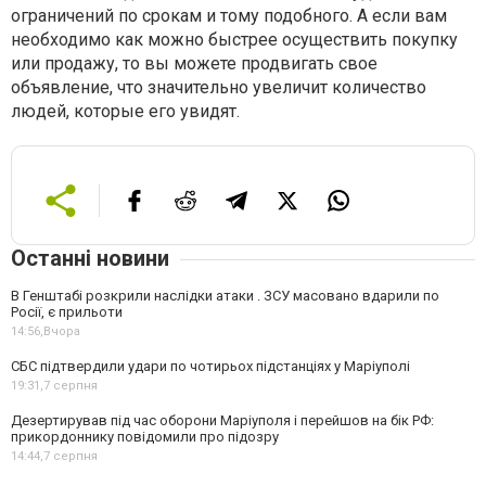
ограничений по срокам и тому подобного. А если вам
необходимо как можно быстрее осуществить покупку
или продажу, то вы можете продвигать свое
объявление, что значительно увеличит количество
людей, которые его увидят.
Останні новини
В Генштабі розкрили наслідки атаки . ЗСУ масовано вдарили по
Росії, є прильоти
14:56,
Вчора
СБС підтвердили удари по чотирьох підстанціях у Маріуполі
19:31,
7 серпня
Дезертирував під час оборони Маріуполя і перейшов на бік РФ:
прикордоннику повідомили про підозру
14:44,
7 серпня