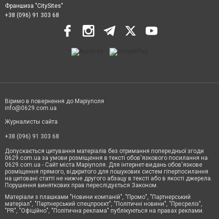
Франшиза "CitySites"
+38 (096) 91 303 68
Віримо в повернення до Маріуполя
info@0629.com.ua
Журналисты сайта
+38 (096) 91 303 68
Допускається цитування матеріалів без отримання попередньої згоди
0629.com.ua за умови розміщення в тексті обов'язкового посилання на
0629.com.ua - Сайт міста Маріуполя. Для інтернет-видань обов'язкове
розміщення прямого, відкритого для пошукових систем гіперпосилання
на цитовані статті не нижче другого абзацу в тексті або в якості джерела.
Порушення виняткових прав переслідується Законом.
Матеріали з плашками "Новини компаній", "Промо", "Партнерський
матеріал", "Партнерський спецпроєкт", "Політичні новини", "Пресреліз",
"PR", "Офіційно", "Політична реклама" публікуються на правах реклами.