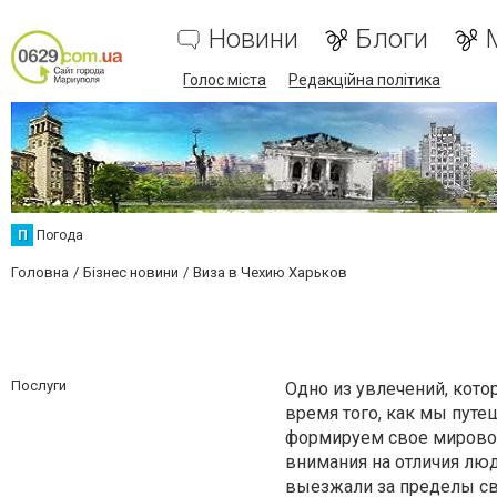
Новини
Блоги
Голос міста
Редакційна політика
П
Погода
Головна
Бізнес новини
Виза в Чехию Харьков
Послуги
Одно из увлечений, кото
время того, как мы пут
формируем свое мировоз
внимания на отличия люд
выезжали за пределы сво