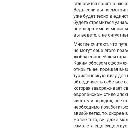
становится понятно наск
Ведь если вы посмотрите
уже будет тесно в един
будете стремиться узна
невозвратимо изменится. 
вы ведете, а не ситуатив
Многие считают, что пут
не могут себе этого по
любая европейская стран
Каким образом оформля
открыть её, посещая виз
туристическую визу для в
объединяет в себе все с
которая завораживает св
европейском стиле эпох
чистоту и порядок, все э
необходимо позаботиться
авиабилетах, то, скорее
Более того, вы даже мож
самолета еще существует