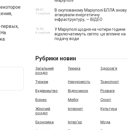
Маріуполі
некоторое
08:47,
В окупованому Маріуполі БПЛА знову
жения,
7 серпня
атакували енергетичну
інфраструктуру, — ВІДЕО
-первых,
16:45,
У Маріуполі щодня на чотири години
 На
6 серпня
відключатимуть світло: це вплине на
ка.
подачу води
Рубрики новин
Загальний
Техніка
Здоров'я
розділ
Туризм
Нерухомість
Транспорт
Будівництво
Відпочинок
Розваги
Бізнес
Меблі
Спорт
Жіночий
Інтернет
Культура
розділ
Економіка
Інтер'єр
Мода