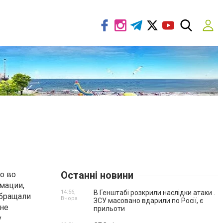
Останні новини
о во
мации,
14:56,
В Генштабі розкрили наслідки атаки .
обращали
Вчора
ЗСУ масовано вдарили по Росії, є
 не
прильоти
у