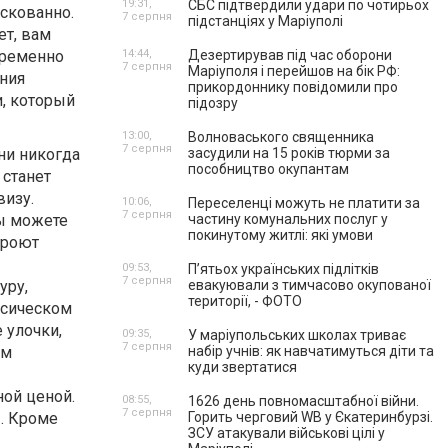
19:31,
СБС підтвердили удари по чотирьох
скованно.
7 серпня
підстанціях у Маріуполі
ет, вам
пременно
14:44,
Дезертирував під час оборони
7 серпня
Маріуполя і перейшов на бік РФ:
ния
прикордоннику повідомили про
и, который
підозру
13:00,
Волноваського священника
7 серпня
ни никогда
засудили на 15 років тюрми за
пособництво окупантам
 станет
визу.
10:06,
Переселенці можуть не платити за
7 серпня
вы можете
частину комунальних послуг у
покинутому житлі: які умови
кроют
09:53,
П’ятьох українських підлітків
7 серпня
уру,
евакуювали з тимчасово окупованої
території, - ФОТО
ссическом
 улочки,
09:35,
У маріупольських школах триває
7 серпня
ам
набір учнів: як навчатимуться діти та
куди звертатися
ной ценой.
08:55,
1626 день повномасштабної війни.
7 серпня
ы. Кроме
Горить черговий WB у Єкатеринбурзі.
ЗСУ атакували військові цілі у