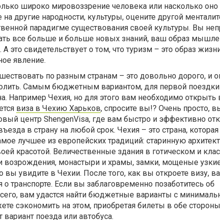
олько широко мировоззрение человека или насколько оно 
 на другие народности, культуры, оцените другой менталит
ственной парадигме существования своей культуры. Вы не
вать все больше и больше новых знаний, ваш образ мышле
А это свидетельствует о том, что туризм – это образ жизн
ное явление.
ешествовать по разным странам – это довольно дорого, и о
зволить. Самым бюджетным вариантом, для первой поездки
а. Например Чехия, но для этого вам необходимо открыть 
ется
виза в Чехию Харьков
, спросите вы!? Очень просто, 
овый центр ShengenVisa, где вам быстро и эффективно от
ъезда в страну на любой срок. Чехия – это страна, которая
амое лучшее из европейских традиций: старинную архитект
оей красотой. Величественные здания в готическом и кла
и возрождения, монастыри и храмы, замки, мощеные узкие
то вы увидите в Чехии. После того, как вы откроете визу, в
 о транспорте. Если вы заблаговременно позаботитесь об
 всего, вам удастся найти бюджетные варианты с минималь
ете сэкономить на этом, приобретая билеты в обе сторон
 вариант поезда или автобуса.