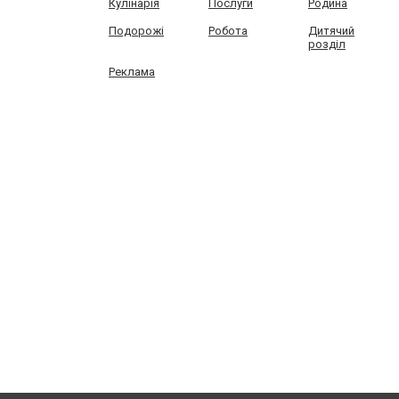
Кулінарія
Послуги
Родина
Подорожі
Робота
Дитячий
розділ
Реклама