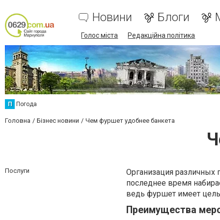
Новини
Блоги
Голос міста
Редакційна політика
П
Погода
Головна
Бізнес новини
Чем фуршет удобнее банкета
Ч
Послуги
Организация различных 
последнее время набирае
ведь фуршет имеет цел
Преимущества меро