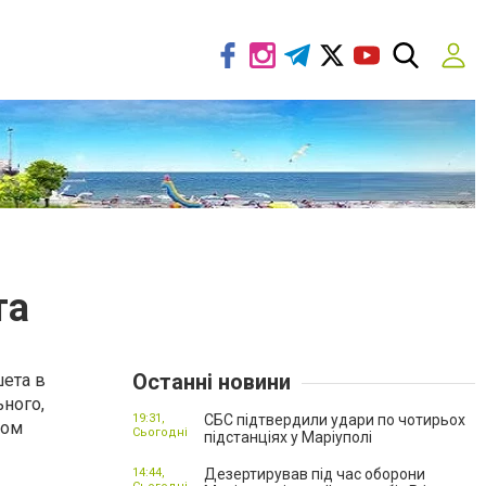
та
Останні новини
ета в
ьного,
19:31,
СБС підтвердили удари по чотирьох
том
Сьогодні
підстанціях у Маріуполі
14:44,
Дезертирував під час оборони