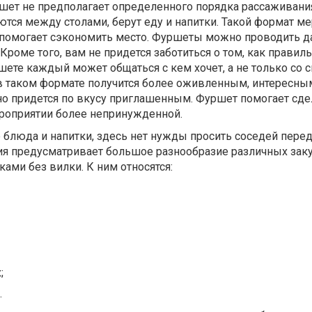
ршет не предполагает определенного порядка рассаживания
тся между столами, берут еду и напитки. Такой формат м
н помогает сэкономить место. Фуршеты можно проводить д
роме того, вам не придется заботиться о том, как правил
ршете каждый может общаться с кем хочет, а не только со 
в таком формате получится более оживленным, интересны
но придется по вкусу приглашенным. Фуршет помогает сде
роприятии более непринужденной.
 блюда и напитки, здесь нет нужды просить соседей перед
ия предусматривает большое разнообразие различных заку
ками без вилки. К ним относятся:
;
.