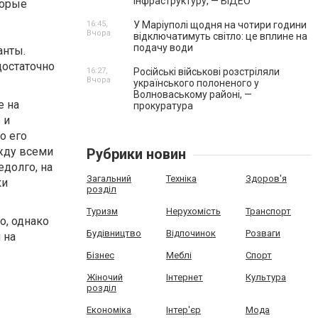
інфраструктуру, — ВІДЕО
торые
16:45,
У Маріуполі щодня на чотири години
Вчора
відключатимуть світло: це вплине на
подачу води
анты.
достаточно
16:27,
Російські військові розстріляли
Вчора
українського полоненого у
Волноваському районі, —
е на
прокуратура
 и
о его
жду всеми
Рубрики новин
едолго, на
Загальний
Техніка
Здоров'я
ки
розділ
Туризм
Нерухомість
Транспорт
о, однако
Будівництво
Відпочинок
Розваги
 на
Бізнес
Меблі
Спорт
Жіночий
Інтернет
Культура
розділ
Економіка
Інтер'єр
Мода