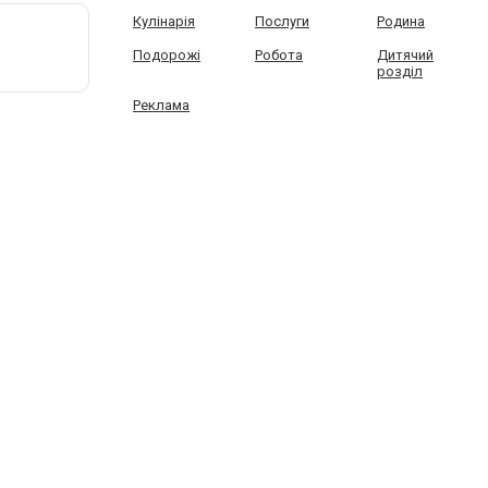
Кулінарія
Послуги
Родина
Подорожі
Робота
Дитячий
розділ
Реклама