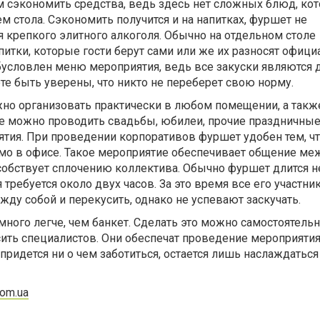
 сэкономить средства, ведь здесь нет сложных блюд, ко
 стола. Сэкономить получится и на напитках, фуршет не
 крепкого элитного алкоголя. Обычно на отдельном столе
питки, которые гости берут сами или же их разносят офици
бусловлен меню мероприятия, ведь все закуски являются 
е быть уверены, что никто не переберет свою норму.
но организовать практически в любом помещении, а такж
те можно проводить свадьбы, юбилеи, прочие праздничные
тия. При проведении корпоративов фуршет удобен тем, чт
мо в офисе. Такое мероприятие обеспечивает общение ме
особствует сплочению коллектива. Обычно фуршет длится н
требуется около двух часов. За это время все его участни
ду собой и перекусить, однако не успевают заскучать.
много легче, чем банкет. Сделать это можно самостоятельн
ить специалистов. Они обеспечат проведение мероприятия
придется ни о чем заботиться, остается лишь наслаждаться
com.ua