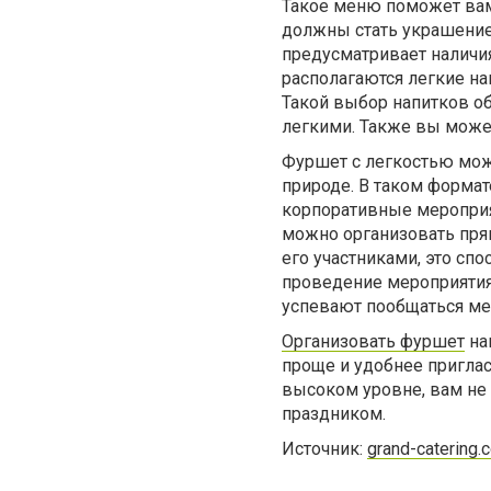
Такое меню поможет вам
должны стать украшением
предусматривает наличия
располагаются легкие на
Такой выбор напитков о
легкими. Также вы может
Фуршет с легкостью мож
природе. В таком форма
корпоративные мероприя
можно организовать пря
его участниками, это сп
проведение мероприятия 
успевают пообщаться меж
Организовать фуршет
на
проще и удобнее приглас
высоком уровне, вам не 
праздником.
Источник:
grand-catering.