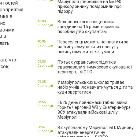
Сьогодні
Маріуполя і перейшов на бік РФ:
 гостей.
прикордоннику повідомили про
ероприятия
підозру
аже в
13:00,
Волноваського священника
ьно
Сьогодні
засудили на 15 років тюрми за
своими
пособництво окупантам
м и
10:06,
Переселенці можуть не платити за
лать
Сьогодні
частину комунальних послуг у
покинутому житлі: які умови
ать что-
09:53,
П’ятьох українських підлітків
сок,
Сьогодні
евакуювали з тимчасово окупованої
території, - ФОТО
09:35,
У маріупольських школах триває
Сьогодні
набір учнів: як навчатимуться діти та
куди звертатися
08:55,
1626 день повномасштабної війни.
Сьогодні
Горить черговий WB у Єкатеринбурзі.
ЗСУ атакували військові цілі у
Маріуполі
08:47,
В окупованому Маріуполі БПЛА знову
Сьогодні
атакували енергетичну