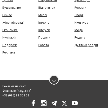
Туризм
Нерухомість
Транспорт
Будівництво
Відпочинок
Розваги
Бізнес
Меблі
Спорт
Жіночий розділ
Інтернет
Культура
Економіка
Інтер'єр
Мода
Кулінарія
Послуги
Родина
Подорожі
Робота
Дитячий розділ
Реклама
Реклама на сайті
Франшиза "CitySites"
+38 (096) 91 303 68