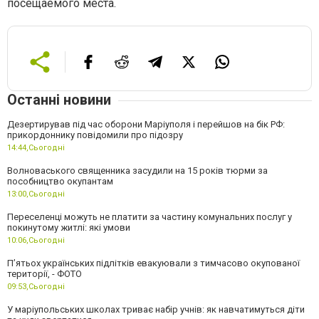
посещаемого места.
Останні новини
Дезертирував під час оборони Маріуполя і перейшов на бік РФ:
прикордоннику повідомили про підозру
14:44,
Сьогодні
Волноваського священника засудили на 15 років тюрми за
пособництво окупантам
13:00,
Сьогодні
Переселенці можуть не платити за частину комунальних послуг у
покинутому житлі: які умови
10:06,
Сьогодні
П’ятьох українських підлітків евакуювали з тимчасово окупованої
території, - ФОТО
09:53,
Сьогодні
У маріупольських школах триває набір учнів: як навчатимуться діти