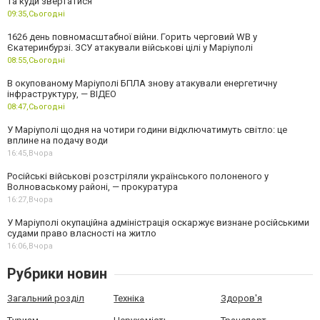
та куди звертатися
09:35,
Сьогодні
1626 день повномасштабної війни. Горить черговий WB у
Єкатеринбурзі. ЗСУ атакували військові цілі у Маріуполі
08:55,
Сьогодні
В окупованому Маріуполі БПЛА знову атакували енергетичну
інфраструктуру, — ВІДЕО
08:47,
Сьогодні
У Маріуполі щодня на чотири години відключатимуть світло: це
вплине на подачу води
16:45,
Вчора
Російські військові розстріляли українського полоненого у
Волноваському районі, — прокуратура
16:27,
Вчора
У Маріуполі окупаційна адміністрація оскаржує визнане російськими
судами право власності на житло
16:06,
Вчора
Рубрики новин
Загальний розділ
Техніка
Здоров'я