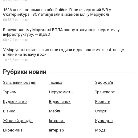
1626 день повномасштабної війни. Горить черговий WB у
Єкатеринбурзі. ЗСУ атакували військові цілі у Маріуполі
08:55,
7 серпня
В окупованому Маріуполі БПЛА знову атакували енергетичну
інфраструктуру, — ВІДЕО
08:47,
7 серпня
У Маріуполі щодня на чотири години відключатимуть світло: це
вплине на подачу води
16:45,
6 серпня
Рубрики новин
Загальний розділ
Техніка
Здоров'я
Туризм
Нерухомість
Транспорт
Будівництво
Відпочинок
Розваги
Бізнес
Меблі
Спорт
Жіночий розділ
Інтернет
Культура
Економіка
Інтер'єр
Мода