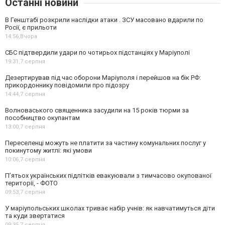
Останні новини
В Генштабі розкрили наслідки атаки . ЗСУ масовано вдарили по
Росії, є прильоти
14:56,
Вчора
СБС підтвердили удари по чотирьох підстанціях у Маріуполі
19:31,
7 серпня
Дезертирував під час оборони Маріуполя і перейшов на бік РФ:
прикордоннику повідомили про підозру
14:44,
7 серпня
Волноваського священника засудили на 15 років тюрми за
пособництво окупантам
13:00,
7 серпня
Переселенці можуть не платити за частину комунальних послуг у
покинутому житлі: які умови
10:06,
7 серпня
П’ятьох українських підлітків евакуювали з тимчасово окупованої
території, - ФОТО
09:53,
7 серпня
У маріупольських школах триває набір учнів: як навчатимуться діти
та куди звертатися
09:35,
7 серпня