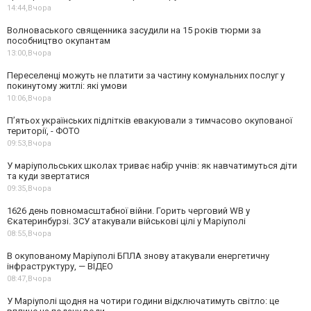
14:44,
Вчора
Волноваського священника засудили на 15 років тюрми за
пособництво окупантам
13:00,
Вчора
Переселенці можуть не платити за частину комунальних послуг у
покинутому житлі: які умови
10:06,
Вчора
П’ятьох українських підлітків евакуювали з тимчасово окупованої
території, - ФОТО
09:53,
Вчора
У маріупольських школах триває набір учнів: як навчатимуться діти
та куди звертатися
09:35,
Вчора
1626 день повномасштабної війни. Горить черговий WB у
Єкатеринбурзі. ЗСУ атакували військові цілі у Маріуполі
08:55,
Вчора
В окупованому Маріуполі БПЛА знову атакували енергетичну
інфраструктуру, — ВІДЕО
08:47,
Вчора
У Маріуполі щодня на чотири години відключатимуть світло: це