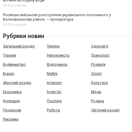
вплине на подачу води
16:45,
6 серпня
Російські військові розстріляли українського полоненого у
Волноваському районі, — прокуратура
16:27,
6 серпня
Рубрики новин
Загальний розділ
Техніка
Здоров'я
Туризм
Нерухомість
Транспорт
Будівництво
Відпочинок
Розваги
Бізнес
Меблі
Спорт
Жіночий розділ
Інтернет
Культура
Економіка
Інтер'єр
Мода
Кулінарія
Послуги
Родина
Подорожі
Робота
Дитячий розділ
Реклама