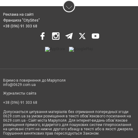
Реклама на сайті
Франшиза "CitySites"
+38 (096) 91 303 68
Віримо в повернення до Маріуполя
info@0629.com.ua
Журналисты сайта
+38 (096) 91 303 68
Допускається цитування матеріалів без отримання попередньої згоди
0629.com.ua за умови розміщення в тексті обов'язкового посилання на
0629.com.ua - Сайт міста Маріуполя. Для інтернет-видань обов'язкове
розміщення прямого, відкритого для пошукових систем гіперпосилання
на цитовані статті не нижче другого абзацу в тексті або в якості джерела.
Порушення виняткових прав переслідується Законом.