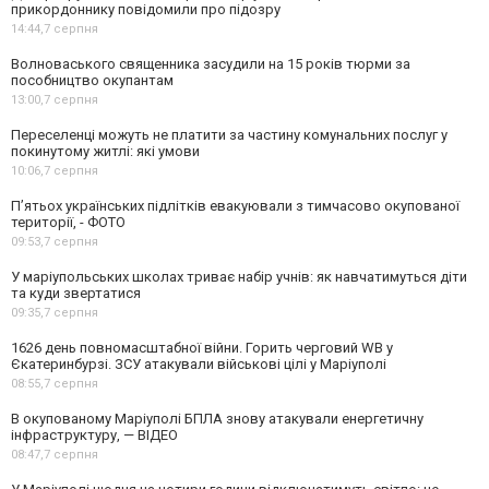
прикордоннику повідомили про підозру
14:44,
7 серпня
Волноваського священника засудили на 15 років тюрми за
пособництво окупантам
13:00,
7 серпня
Переселенці можуть не платити за частину комунальних послуг у
покинутому житлі: які умови
10:06,
7 серпня
П’ятьох українських підлітків евакуювали з тимчасово окупованої
території, - ФОТО
09:53,
7 серпня
У маріупольських школах триває набір учнів: як навчатимуться діти
та куди звертатися
09:35,
7 серпня
1626 день повномасштабної війни. Горить черговий WB у
Єкатеринбурзі. ЗСУ атакували військові цілі у Маріуполі
08:55,
7 серпня
В окупованому Маріуполі БПЛА знову атакували енергетичну
інфраструктуру, — ВІДЕО
08:47,
7 серпня