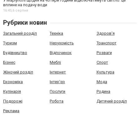
У Маріуполі щодня на чотири години відключатимуть світло: це
вплине на подачу води
16:45,
6 серпня
Рубрики новин
Загальний розділ
Техніка
Здоров'я
Туризм
Нерухомість
Транспорт
Будівництво
Відпочинок
Розваги
Бізнес
Меблі
Спорт
Жіночий розділ
Інтернет
Культура
Економіка
Інтер'єр
Мода
Кулінарія
Послуги
Родина
Подорожі
Робота
Дитячий розділ
Реклама