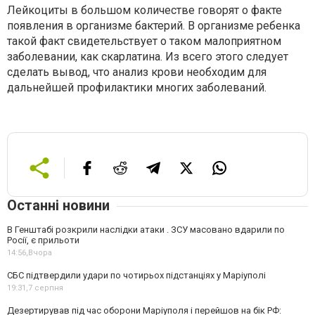
Лейкоциты в большом количестве говорят о факте
появления в организме бактерий. В организме ребенка
такой факт свидетельствует о таком малоприятном
заболевании, как скарлатина. Из всего этого следует
сделать вывод, что анализ крови необходим для
дальнейшей профилактики многих заболеваний.
Останні новини
В Генштабі розкрили наслідки атаки . ЗСУ масовано вдарили по
Росії, є прильоти
14:56,
Вчора
СБС підтвердили удари по чотирьох підстанціях у Маріуполі
19:31,
7 серпня
Дезертирував під час оборони Маріуполя і перейшов на бік РФ: