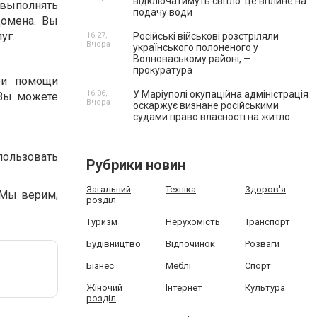
відключатимуть світло: це вплине на
 выполнять
подачу води
домена. Вы
уг.
16:27,
Російські військові розстріляли
Вчора
українського полоненого у
Волноваському районі, —
прокуратура
ри помощи
16:06,
У Маріуполі окупаційна адміністрація
 Вы можете
Вчора
оскаржує визнане російськими
судами право власності на житло
пользовать
Рубрики новин
Загальний
Техніка
Здоров'я
 Мы верим,
розділ
Туризм
Нерухомість
Транспорт
Будівництво
Відпочинок
Розваги
Бізнес
Меблі
Спорт
Жіночий
Інтернет
Культура
розділ