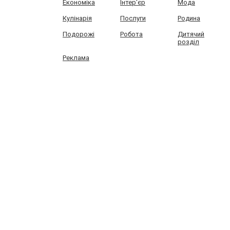
Економіка
Інтер'єр
Мода
Кулінарія
Послуги
Родина
Подорожі
Робота
Дитячий
розділ
Реклама