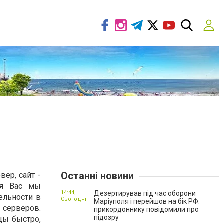
Останні новини
ер, сайт -
ля Вас мы
14:44,
Дезертирував під час оборони
ельности в
Сьогодні
Маріуполя і перейшов на бік РФ:
 серверов.
прикордоннику повідомили про
підозру
цы быстро,