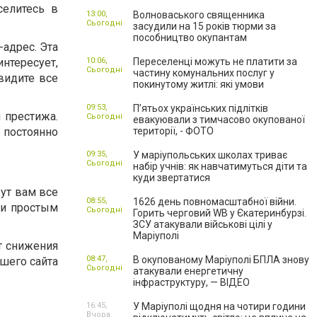
селитесь в
13:00,
Волноваського священника
Сьогодні
засудили на 15 років тюрми за
пособництво окупантам
адрес. Эта
интересует,
10:06,
Переселенці можуть не платити за
Сьогодні
частину комунальних послуг у
видите все
покинутому житлі: які умови
09:53,
П’ятьох українських підлітків
 престижа.
Сьогодні
евакуювали з тимчасово окупованої
 постоянно
території, - ФОТО
09:35,
У маріупольських школах триває
Сьогодні
набір учнів: як навчатимуться діти та
куди звертатися
ут вам все
08:55,
1626 день повномасштабної війни.
 и простым
Сьогодні
Горить черговий WB у Єкатеринбурзі.
ЗСУ атакували військові цілі у
Маріуполі
т снижения
08:47,
В окупованому Маріуполі БПЛА знову
ашего сайта
Сьогодні
атакували енергетичну
інфраструктуру, — ВІДЕО
16:45,
У Маріуполі щодня на чотири години
Вчора