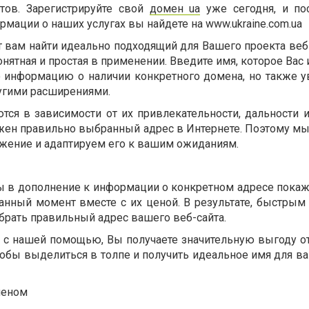
тов. Зарегистрируйте свой
домен ua
уже сегодня, и по
мации о наших услугах вы найдете на www.ukraine.com.ua
 вам найти идеально подходящий для Вашего проекта веб-
нятная и простая в применении. Введите имя, которое Вас 
о информацию о наличии конкретного домена, но также у
угими расширениями.
ся в зависимости от их привлекательности, дальности и
жен правильно выбранный адрес в Интернете. Поэтому мы
ение и адаптируем его к вашим ожиданиям.
 в дополнение к информации о конкретном адресе покаж
нный момент вместе с их ценой. В результате, быстрым
рать правильный адрес вашего веб-сайта.
 с нашей помощью, Вы получаете значительную выгоду о
тобы выделиться в толпе и получить идеальное имя для в
меном