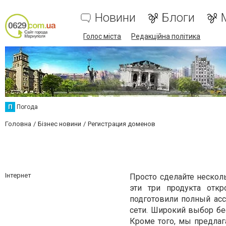
Новини
Блоги
Голос міста
Редакційна політика
П
Погода
Головна
Бізнес новини
Регистрация доменов
Інтернет
Просто сделайте несколь
эти три продукта отк
подготовили полный асс
сети. Широкий выбор бе
Кроме того, мы предлаг