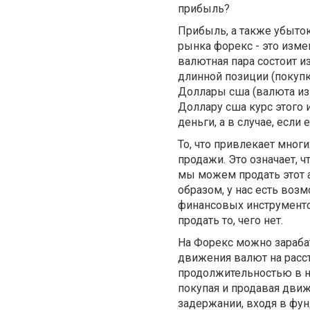
прибыль?
Прибыль, а также убыток
рынка форекс - это изме
валютная пара состоит и
длинной позиции (покупк
Доллары сша (валюта изн
Доллару сша курс этого 
деньги, а в случае, если 
То, что привлекает мног
продажи. Это означает, ч
мы можем продать этот а
образом, у нас есть возм
финансовых инструментов
продать то, чего нет.
На Форекс можно зараба
движения валют на расст
продолжительностью в не
покупая и продавая движ
задержании, входя в фун