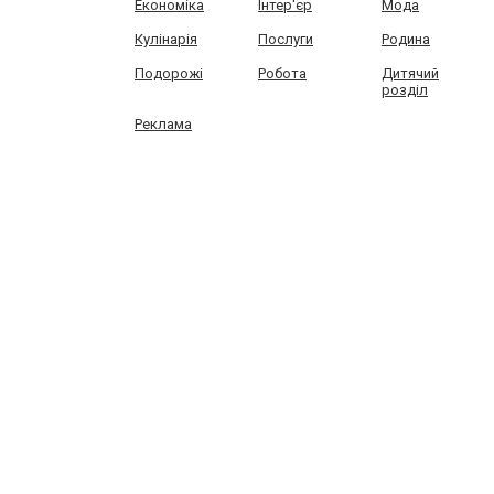
Економіка
Інтер'єр
Мода
Кулінарія
Послуги
Родина
Подорожі
Робота
Дитячий
розділ
Реклама