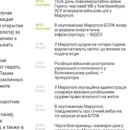
08:55,
1626 день повномасштабної війни.
Сьогодні
Горить черговий WB у Єкатеринбурзі.
ЗСУ атакували військові цілі у
случае
Маріуполі
Каждая
и открытии
08:47,
В окупованому Маріуполі БПЛА знову
Сьогодні
атакували енергетичну
алюта) за
інфраструктуру, — ВІДЕО
ошению к
тывать
16:45,
У Маріуполі щодня на чотири години
Вчора
відключатимуть світло: це вплине на
подачу води
кие
16:27,
Російські військові розстріляли
ет падать,
Вчора
українського полоненого у
 Таким
Волноваському районі, —
прокуратура
в различных
ожете
16:06,
У Маріуполі окупаційна адміністрація
Вчора
оскаржує визнане російськими
судами право власності на житло
короткие
11:21,
В окупованому Маріуполі
Вчора
повідомляють про гучний вибух на
овля),
тлі загрози атаки БПЛА
а
09:00,
Черги біля криниць і захмарні ціни у
, а также в
Вчора