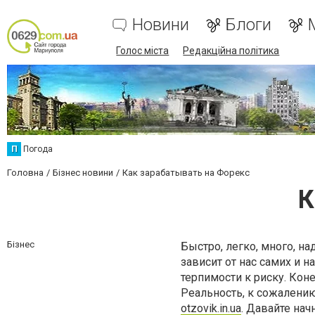
Новини
Блоги
Голос міста
Редакційна політика
П
Погода
Головна
Бізнес новини
Как зарабатывать на Форекс
К
Бізнес
Быстро, легко, много, н
зависит от нас самих и 
терпимости к риску. Кон
Реальность, к сожалению
otzovik.in.ua
. Давайте на