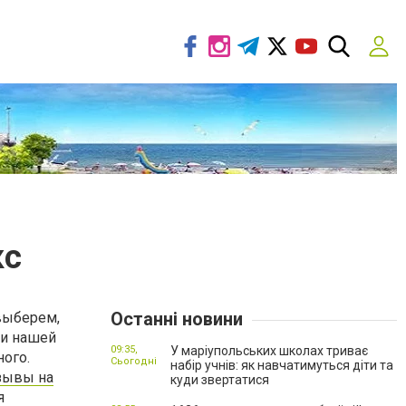
кс
Останні новини
 выберем,
 и нашей
09:35,
У маріупольських школах триває
ного.
Сьогодні
набір учнів: як навчатимуться діти та
тзывы на
куди звертатися
я