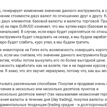
, генерирует изменение значение данного инструмента, в 
нение стоимости двух валют по отношению друг к другу. 
з двух элементов: базовой валюты и валюты торговой. Пр
и) на паре EURUSD означает, что мы купим евро (базовая в
ачальная). В случае, если евро будет укрепляться по отн
инструмента будет следовать на север, а мы будем зараба
евро будет слабеть, курс упал, а мы будем тратить.
их инвесторов на Forex есть возможность совершать корот
то, если мы считаем, что значение данного инструмента буд
ктив, чтобы потом выкупить его по более выгодной цене.
ожность заработать как на взлете, так и на падении курсо
. Я знаю, что это звучит неразумно, потому что, как вы м
тывать различными способами. Покупая и продавая очень 
оянии в несколько или несколько десятков пунктов и
сколько десятков минут (так называемая незаконная торг
ения валюты в течение дня (day trading), покупка валюты н
даментальные тенденции (trading средне - и долгосрочный)