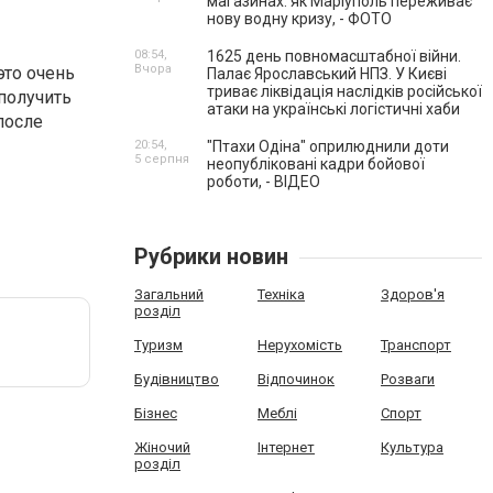
магазинах: як Маріуполь переживає
нову водну кризу, - ФОТО
08:54,
1625 день повномасштабної війни.
Вчора
это очень
Палає Ярославський НПЗ. У Києві
триває ліквідація наслідків російської
получить
атаки на українські логістичні хаби
после
20:54,
"Птахи Одіна" оприлюднили доти
5 серпня
неопубліковані кадри бойової
роботи, - ВІДЕО
Рубрики новин
Загальний
Техніка
Здоров'я
розділ
Туризм
Нерухомість
Транспорт
Будівництво
Відпочинок
Розваги
Бізнес
Меблі
Спорт
Жіночий
Інтернет
Культура
розділ