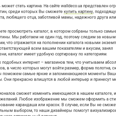
 может стать картина. На сайте walldeco.ua представлен о
тин, среди которых Вы сможете
купить картину
, подходящ
та, любящего отца, заботливой мамы, надежного друга или
ете просмотреть каталог, в котором собраны только самы
тины. Мы работаем не один год, поэтому следим за новым
и, что отражается на пополнении каталога новыми экземп
оответствующей всем вашим показателям и вкусам, занял
и, каталог имеет удобную сортировку по категориям.
 подобных интернет – магазинов тем, что учитываем абсо
в, в число которых могут войти размер, форма полотна, с
мы поможем самые яркие и запоминающиеся моменты Ваш
. Они прекрасно впишутся в любой интерьер и принесут м
оналов сможет изменить имеющиеся в нашем каталоге, 
 пожеланий. Любое изображение мы сможем оформить а сти
зование карандаша или красок. В случае, если Вы не сможе
ельным выбором, то наши дизайнеры помогут визуализиро