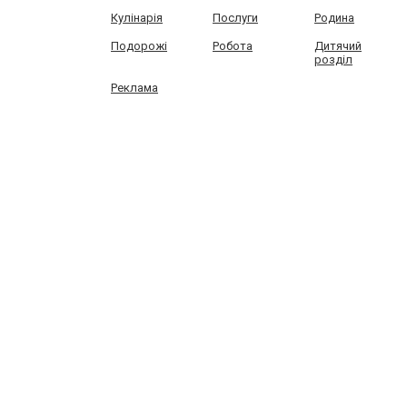
Кулінарія
Послуги
Родина
Подорожі
Робота
Дитячий
розділ
Реклама