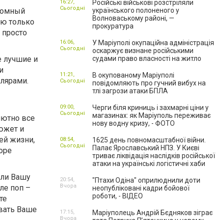
16:27,
Російські військові розстріляли
Сьогодні
громный
українського полоненого у
Волноваському районі, —
ую только
прокуратура
 просто
16:06,
У Маріуполі окупаційна адміністрація
Сьогодні
оскаржує визнане російськими
е лучшие и
судами право власності на житло
и
11:21,
В окупованому Маріуполі
лярами.
Сьогодні
повідомляють про гучний вибух на
тлі загрози атаки БПЛА
09:00,
Черги біля криниць і захмарні ціни у
Сьогодні
магазинах: як Маріуполь переживає
лютно все
нову водну кризу, - ФОТО
южет и
ей жизни,
08:54,
1625 день повномасштабної війни.
Сьогодні
Палає Ярославський НПЗ. У Києві
оре
триває ліквідація наслідків російської
атаки на українські логістичні хаби
или Вашу
20:54,
"Птахи Одіна" оприлюднили доти
Вчора
ле поп –
неопубліковані кадри бойової
роботи, - ВІДЕО
те
вать Ваше
17:15,
Маріуполець Андрій Бєдняков зіграє
Вчора