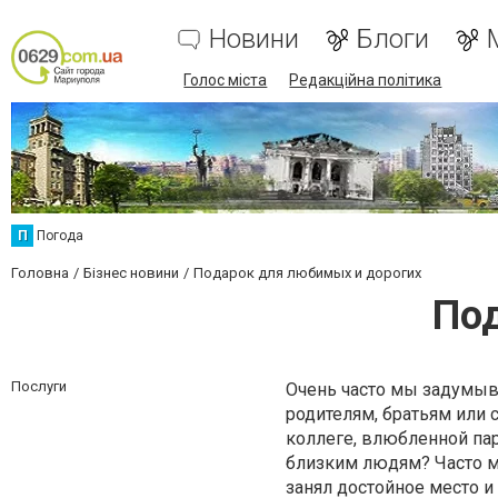
Новини
Блоги
Голос міста
Редакційна політика
П
Погода
Головна
Бізнес новини
Подарок для любимых и дорогих
Под
Послуги
Очень часто мы задумыв
родителям, братьям или 
коллеге, влюбленной пар
близким людям? Часто м
занял достойное место и