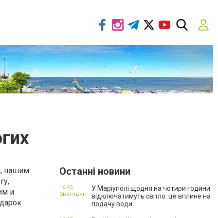
огих
Останні новини
и, нашим
гу,
16:45,
У Маріуполі щодня на чотири години
им и
Сьогодні
відключатимуть світло: це вплине на
одарок
подачу води