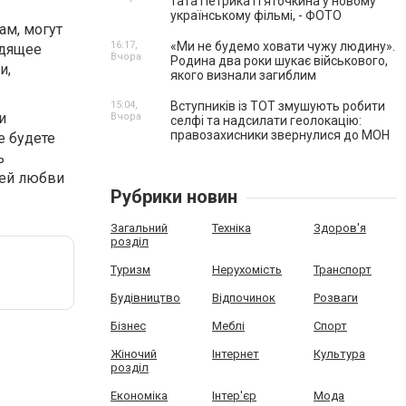
тата Петрика П’яточкина у новому
українському фільмі, - ФОТО
ам, могут
16:17,
«Ми не будемо ховати чужу людину».
одящее
Вчора
Родина два роки шукає військового,
и,
якого визнали загиблим
15:04,
Вступників із ТОТ змушують робити
и
Вчора
селфі та надсилати геолокацію:
правозахисники звернулися до МОН
е будете
ь
оей любви
Рубрики новин
Загальний
Техніка
Здоров'я
розділ
Туризм
Нерухомість
Транспорт
Будівництво
Відпочинок
Розваги
Бізнес
Меблі
Спорт
Жіночий
Інтернет
Культура
розділ
Економіка
Інтер'єр
Мода