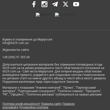
Віримо в повернення до Маріуполя
info@0629.com.ua
Журналисты сайта
+38 (096) 91 303 68
Допускається цитування матеріалів без отримання попередньої згоди
0629.com.ua за умови розміщення в тексті обов'язкового посилання на
0629.com.ua - Сайт міста Маріуполя. Для інтернет-видань обов'язкове
розміщення прямого, відкритого для пошукових систем гіперпосилання
на цитовані статті не нижче другого абзацу в тексті або в якості джерела.
Порушення виняткових прав переслідується Законом.
Матеріали з плашками "Новини компаній", "Промо", "Партнерський
матеріал", "Партнерський спецпроєкт", "Політичні новини", "Пресреліз",
"PR", "Офіційно", "Політична реклама" публікуються на правах реклами.
Політика конфіденційності
Правила сайту
Правила
класифайд
Редакційна політика