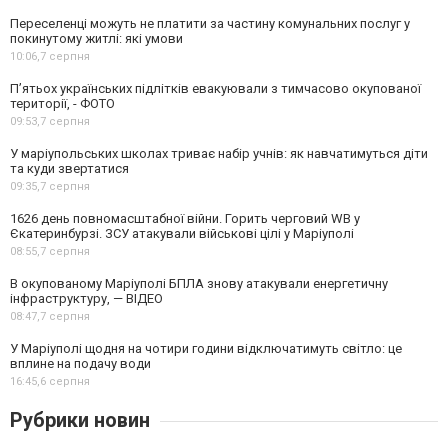
Переселенці можуть не платити за частину комунальних послуг у
покинутому житлі: які умови
10:06,
7 серпня
П’ятьох українських підлітків евакуювали з тимчасово окупованої
території, - ФОТО
09:53,
7 серпня
У маріупольських школах триває набір учнів: як навчатимуться діти
та куди звертатися
09:35,
7 серпня
1626 день повномасштабної війни. Горить черговий WB у
Єкатеринбурзі. ЗСУ атакували військові цілі у Маріуполі
08:55,
7 серпня
В окупованому Маріуполі БПЛА знову атакували енергетичну
інфраструктуру, — ВІДЕО
08:47,
7 серпня
У Маріуполі щодня на чотири години відключатимуть світло: це
вплине на подачу води
16:45,
6 серпня
Рубрики новин