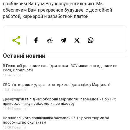
приблизим Вашу мечту к осуществлению. Мы
обеспечим Вам прекрасное будущее, с достойной
работой, карьерой и заработной платой.
Останні новини
В Генштабі розкрили наслідки атаки . ЗСУ масовано вдарили по
Росії, є прильоти
14:56,
Вчора
СБС підтвердили удари по чотирьох підстанціях у Маріуполі
19:31,
7 серпня
Дезертирував під час оборони Маріуполя і перейшов на бік РФ:
прикордоннику повідомили про підозру
14:44,
7 серпня
Волноваського священника засудили на 15 років тюрми за
пособництво окупантам
13:00,
7 серпня