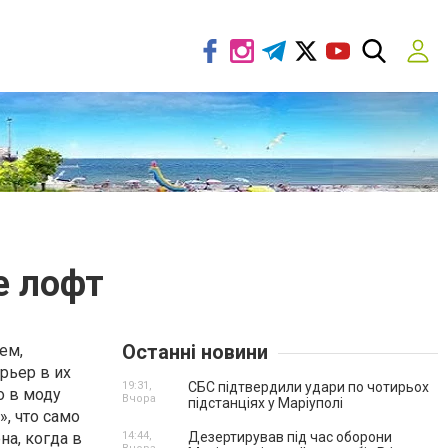
е лофт
Останні новини
ем,
рьер в их
19:31,
СБС підтвердили удари по чотирьох
о в моду
Вчора
підстанціях у Маріуполі
», что само
на, когда в
14:44,
Дезертирував під час оборони