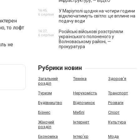
інфраструктуру, — ВІДЕО
16:45,
У Маріуполі щодня на чотири години
6 серпня
відключатимуть світло: це вплине на
актерен
подачу води
о, то лофт
16:27,
Російські військові розстріляли
6 серпня
українського полоненого у
Волноваському районі, —
иль не
прокуратура
Рубрики новин
Загальний
Техніка
Здоров'я
розділ
Туризм
Нерухомість
Транспорт
Будівництво
Відпочинок
Розваги
Бізнес
Меблі
Спорт
Жіночий
Інтернет
Культура
розділ
Економіка
Інтер'єр
Мода