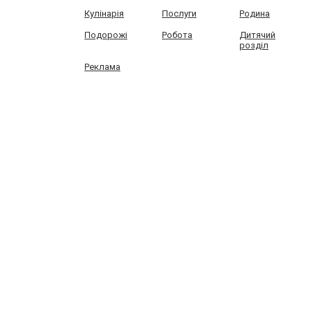
Кулінарія
Послуги
Родина
Подорожі
Робота
Дитячий
розділ
Реклама