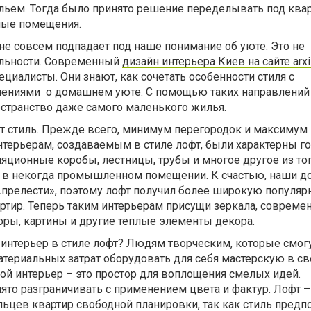
ильем. Тогда было принято решение переделывать под ква
ые помещения.
 не совсем подпадает под наше понимание об уюте. Это не
ельности. Современный
дизайн интерьера Киев на сайте arxi
циалисты. Они знают, как сочетать особенности стиля с
лениями о домашнем уюте. С помощью таких направлени
остранство даже самого маленького жилья.
от стиль. Прежде всего, минимум перегородок и максимум
нтерьерам, создаваемым в стиле лофт, были характерны г
яционные коробы, лестницы, трубы и многое другое из тог
 в некогда промышленном помещении. К счастью, наши д
«прелести», поэтому лофт получил более широкую популярн
ртир. Теперь таким интерьерам присущи зеркала, совреме
оры, картины и другие теплые элементы декора.
интерьер в стиле лофт? Людям творческим, которые смогу
териальных затрат оборудовать для себя мастерскую в св
акой интерьер – это простор для воплощения смелых идей.
ято разграничивать с применением цвета и фактур. Лофт –
ьцев квартир свободной планировки, так как стиль предп