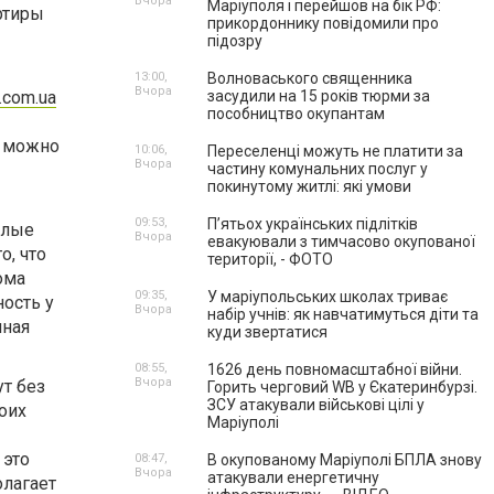
Вчора
Маріуполя і перейшов на бік РФ:
ртиры
прикордоннику повідомили про
підозру
13:00,
Волноваського священника
Вчора
.com.ua
засудили на 15 років тюрми за
пособництво окупантам
й можно
10:06,
Переселенці можуть не платити за
Вчора
частину комунальних послуг у
покинутому житлі: які умови
09:53,
П’ятьох українських підлітків
олые
Вчора
евакуювали з тимчасово окупованої
о, что
території, - ФОТО
ома
09:35,
У маріупольських школах триває
ость у
Вчора
набір учнів: як навчатимуться діти та
нная
куди звертатися
08:55,
1626 день повномасштабної війни.
Вчора
т без
Горить черговий WB у Єкатеринбурзі.
ЗСУ атакували військові цілі у
оих
Маріуполі
 это
08:47,
В окупованому Маріуполі БПЛА знову
Вчора
атакували енергетичну
олагает