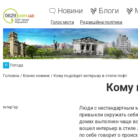
Новини
Блоги
Голос міста
Редакційна політика
П
Погода
Головна
Бізнес новини
Кому подойдет интерьер в стиле лофт
Кому 
Інтер'єр
Люди с нестандартным м
привыкли окружать себя
домах выполнен чаще вс
вошел интерьер в стиле л
по себе говорит о проис