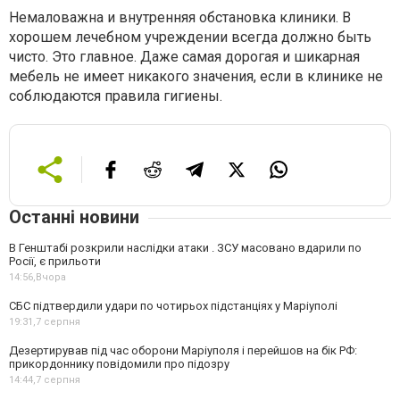
Немаловажна и внутренняя обстановка клиники. В
хорошем лечебном учреждении всегда должно быть
чисто. Это главное. Даже самая дорогая и шикарная
мебель не имеет никакого значения, если в клинике не
соблюдаются правила гигиены.
Останні новини
В Генштабі розкрили наслідки атаки . ЗСУ масовано вдарили по
Росії, є прильоти
14:56,
Вчора
СБС підтвердили удари по чотирьох підстанціях у Маріуполі
19:31,
7 серпня
Дезертирував під час оборони Маріуполя і перейшов на бік РФ:
прикордоннику повідомили про підозру
14:44,
7 серпня