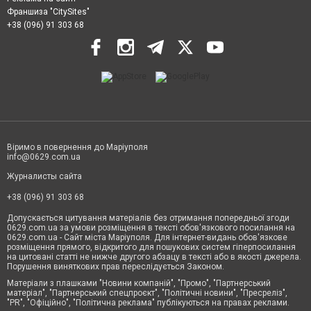
Франшиза "CitySites"
+38 (096) 91 303 68
Віримо в повернення до Маріуполя
info@0629.com.ua
Журналисты сайта
+38 (096) 91 303 68
Допускається цитування матеріалів без отримання попередньої згоди
0629.com.ua за умови розміщення в тексті обов'язкового посилання на
0629.com.ua - Сайт міста Маріуполя. Для інтернет-видань обов'язкове
розміщення прямого, відкритого для пошукових систем гіперпосилання
на цитовані статті не нижче другого абзацу в тексті або в якості джерела.
Порушення виняткових прав переслідується Законом.
Матеріали з плашками "Новини компаній", "Промо", "Партнерський
матеріал", "Партнерський спецпроєкт", "Політичні новини", "Пресреліз",
"PR", "Офіційно", "Політична реклама" публікуються на правах реклами.