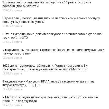
Волноваського священника засудили на 15 років тюрми за
пособництво окупантам
13:00,
7 серпня
Переселенці можуть не платити за частину комунальних послуг у
покинутому житлі: які умови
10:06,
7 серпня
П’ятьох українських підлітків евакуювали з тимчасово окупованої
території, - ФОТО
09:53,
7 серпня
У маріупольських школах триває набір учнів: як навчатимуться діти
та куди звертатися
09:35,
7 серпня
1626 день повномасштабної війни. Горить черговий WB у
Єкатеринбурзі. ЗСУ атакували військові цілі у Маріуполі
08:55,
7 серпня
В окупованому Маріуполі БПЛА знову атакували енергетичну
інфраструктуру, — ВІДЕО
08:47,
7 серпня
У Маріуполі щодня на чотири години відключатимуть світло: це
вплине на подачу води
16:45,
6 серпня