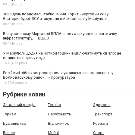
09:35,
Вчора
1626 день повномасштабної війни. Горить черговий WB у
Єкатеринбурзі. ЗСУ атакували військові цілі у Маріуполі
08:55,
Вчора
В окупованому Маріуполі БПЛА знову атакували енергетичну
інфраструктуру, — ВІДЕО
08:47,
Вчора
У Маріуполі щодня на чотири години відключатимуть світло: це
вплине на подачу води
16:45,
6 серпня
Російські військові розстріляли українського полоненого у
Волноваському районі, — прокуратура
16:27,
6 серпня
Рубрики новин
Загальний розділ
Техніка
Здоров'я
Туризм
Нерухомість
Транспорт
Будівництво
Відпочинок
Розваги
Бізнес
Меблі
Спорт