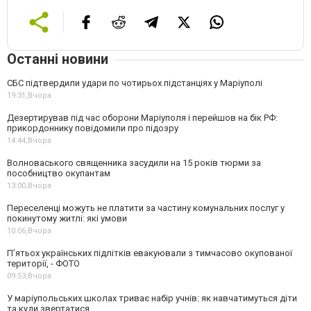
Останні новини
СБС підтвердили удари по чотирьох підстанціях у Маріуполі
19:31,
Вчора
Дезертирував під час оборони Маріуполя і перейшов на бік РФ:
прикордоннику повідомили про підозру
14:44,
Вчора
Волноваського священника засудили на 15 років тюрми за
пособництво окупантам
13:00,
Вчора
Переселенці можуть не платити за частину комунальних послуг у
покинутому житлі: які умови
10:06,
Вчора
П’ятьох українських підлітків евакуювали з тимчасово окупованої
території, - ФОТО
09:53,
Вчора
У маріупольських школах триває набір учнів: як навчатимуться діти
та куди звертатися