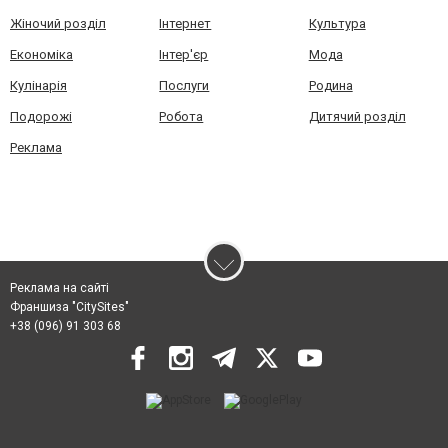
Жіночий розділ
Інтернет
Культура
Економіка
Інтер'єр
Мода
Кулінарія
Послуги
Родина
Подорожі
Робота
Дитячий розділ
Реклама
Реклама на сайті
Франшиза "CitySites"
+38 (096) 91 303 68