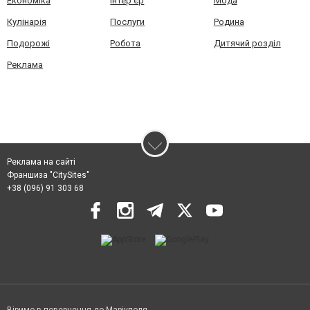
Економіка
Інтер'єр
Мода
Кулінарія
Послуги
Родина
Подорожі
Робота
Дитячий розділ
Реклама
Реклама на сайті
Франшиза "CitySites"
+38 (096) 91 303 68