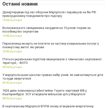
Останні новини
Дезертирував під час оборони Маріуполя і перейшов на бік РФ:
прикордоннику повідомили про підозру
14:44,
Сьогодні
Волноваського священника засудили на 15 років тюрми за
пособництво окупантам
13:00,
Сьогодні
Переселенці можуть не платити за частину комунальних послуг у
покинутому житлі: які умови
10:06,
Сьогодні
П’ятьох українських підлітків евакуювали з тимчасово окупованої
території, - ФОТО
09:53,
Сьогодні
У маріупольських школах триває набір учнів: як навчатимуться діти
та куди звертатися
09:35,
Сьогодні
1626 день повномасштабної війни. Горить черговий WB у
Єкатеринбурзі. ЗСУ атакували військові цілі у Маріуполі
08:55,
Сьогодні
В окупованому Маріуполі БПЛА знову атакували енергетичну