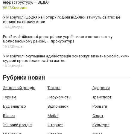
інфраструктуру, — ВІДЕО
08:47,
Сьогодні
У Маріуполі щодня на чотири години відключатимуть світло: це
вплине на подачу води
16:45,
Вчора
Російські військові розстріляли українського полоненого у
Волноваському районі, — прокуратура
16:27,
Вчора
У Маріуполі окупаційна адміністрація оскаржує визнане російськими
судами право власності на житло
16:06,
Вчора
Рубрики новин
Загальний розділ
Техніка
Здоров'я
Туризм
Нерухомість
Транспорт
Будівництво
Відпочинок
Розваги
Бізнес
Меблі
Спорт
Жіночий розділ
Інтернет
Культура