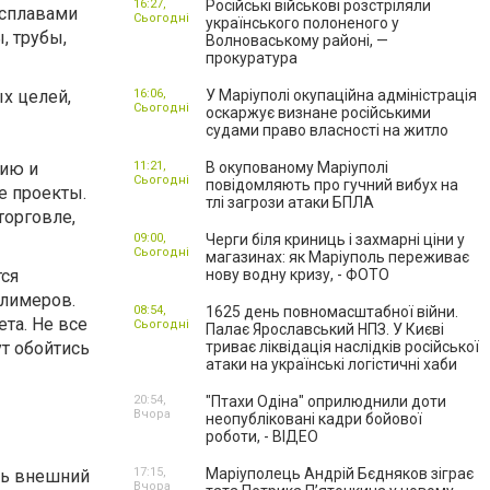
16:27,
Російські військові розстріляли
 сплавами
Сьогодні
українського полоненого у
, трубы,
Волноваському районі, —
прокуратура
х целей,
16:06,
У Маріуполі окупаційна адміністрація
Сьогодні
оскаржує визнане російськими
судами право власності на житло
нию и
11:21,
В окупованому Маріуполі
Сьогодні
повідомляють про гучний вибух на
е проекты.
тлі загрози атаки БПЛА
торговле,
09:00,
Черги біля криниць і захмарні ціни у
Сьогодні
магазинах: як Маріуполь переживає
тся
нову водну кризу, - ФОТО
олимеров.
08:54,
1625 день повномасштабної війни.
та. Не все
Сьогодні
Палає Ярославський НПЗ. У Києві
ут обойтись
триває ліквідація наслідків російської
атаки на українські логістичні хаби
20:54,
"Птахи Одіна" оприлюднили доти
Вчора
неопубліковані кадри бойової
роботи, - ВІДЕО
17:15,
Маріуполець Андрій Бєдняков зіграє
ть внешний
Вчора