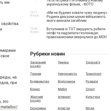
тата Петрика П’яточкина у новому
ть им
українському фільмі, - ФОТО
16:17,
«Ми не будемо ховати чужу людину».
Вчора
Родина два роки шукає військового,
якого визнали загиблим
 свойства.
м
15:04,
Вступників із ТОТ змушують робити
Вчора
селфі та надсилати геолокацію:
правозахисники звернулися до МОН
лимерами
Рубрики новин
 свое
Загальний
Техніка
Здоров'я
розділ
Туризм
Нерухомість
Транспорт
среды, на
Будівництво
Відпочинок
Розваги
едов, при
Бізнес
Меблі
Спорт
Жіночий
Інтернет
Культура
розділ
, это
-metallov/
.
Економіка
Інтер'єр
Мода