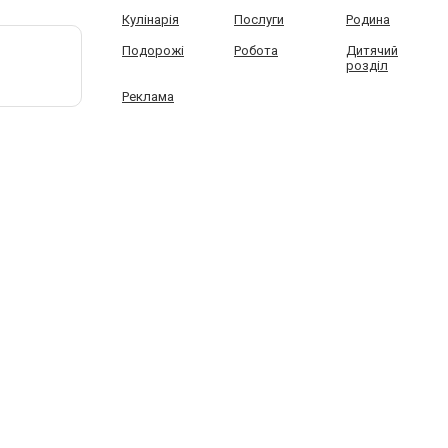
Кулінарія
Послуги
Родина
Подорожі
Робота
Дитячий
розділ
Реклама