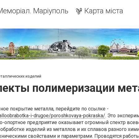
Меморіал. Маріуполь
Карта міста
таллических изделий
екты полимеризации мет
ное покрытие металла, перейдите по ссылке -
alloobrabotka-i-drugoe/poroshkovaya-pokraska/
. Это экспери
о-опортное предприятие оказывает огромный спектр вс
 обработке изделий из металлов и их сплавов разного хим
хническими свойствами и параметрами. Проводятся работы