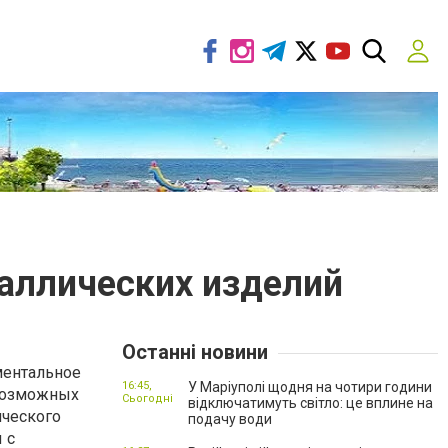
аллических изделий
Останні новини
ментальное
16:45,
У Маріуполі щодня на чотири години
евозможных
Сьогодні
відключатимуть світло: це вплине на
ического
подачу води
 с