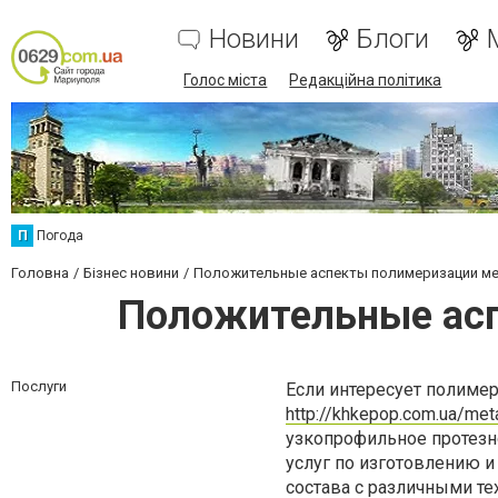
Новини
Блоги
Голос міста
Редакційна політика
П
Погода
Головна
Бізнес новини
Положительные аспекты полимеризации ме
Положительные асп
Послуги
Если интересует полимер
http://khkepop.com.ua/met
узкопрофильное протезн
услуг по изготовлению и
состава с различными те