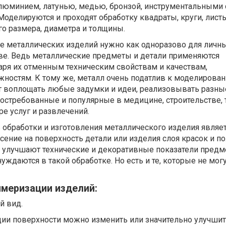
юминием, латунью, медью, бронзой, инструментальными
оделируются и проходят обработку квадраты, круги, листы
о размера, диаметра и толщины.
е металлических изделий нужно как одноразово для личны
ове. Ведь металлические предметы и детали применяются
аря их отменным техническим свойствам и качествам,
остям. К тому же, металл очень податлив к моделирова
ет воплощать любые задумки и идеи, реализовывать разны
остребованные и популярные в медицине, строительстве, 
ре услуг и развлечений.
обработки и изготовления металлического изделия являе
сение на поверхность детали или изделия слоя красок и п
 улучшают технические и декоративные показатели предме
уждаются в такой обработке. Но есть и те, которые не мог
меризации изделий:
й вид.
ии поверхности можно изменить или значительно улучши