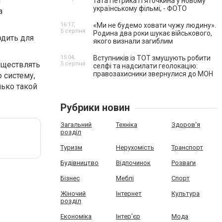
т
тата Петрика П’яточкина у новому
українському фільмі, - ФОТО
а
16:17,
«Ми не будемо ховати чужу людину».
5 серпня
Родина два роки шукає військового,
одить для
якого визнали загиблим
15:04,
Вступників із ТОТ змушують робити
уществлять
5 серпня
селфі та надсилати геолокацію:
правозахисники звернулися до МОН
 систему,
ько такой
Рубрики новин
Загальний
Техніка
Здоров'я
розділ
Туризм
Нерухомість
Транспорт
Будівництво
Відпочинок
Розваги
Бізнес
Меблі
Спорт
Жіночий
Інтернет
Культура
розділ
Економіка
Інтер'єр
Мода