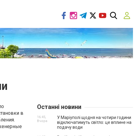
ни
Останні новини
по
становки в
16:45,
У Маріуполі щодня на чотири години
бления.
Вчора
відключатимуть світло: це вплине на
нженерные
подачу води