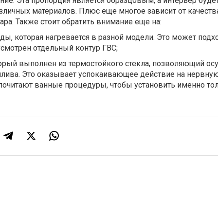
ение. Эта пропорция является образцовым, а интерьер буде
личных материалов. Плюс еще многое зависит от качеств
ара. Также стоит обратить внимание еще на:
оды, которая нагревается в разной модели. Это может подх
усмотрен отдельный контур ГВС;
торый выполнен из термостойкого стекла, позволяющий ос
плива. Это оказывает успокаивающее действие на нервную
почитают ванные процедуры, чтобы установить именно тол