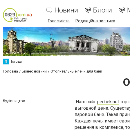
Новини
Блоги
Голос міста
Редакційна політика
П
Погода
Головна
Бізнес новини
Отопительные печи для бани
О
Будівництво
Наш сайт
pechek.net
торг
выгодной цене. Существ
паровой бане. Такая при
Каждая печь, имеет свои
решения в комплексе, то