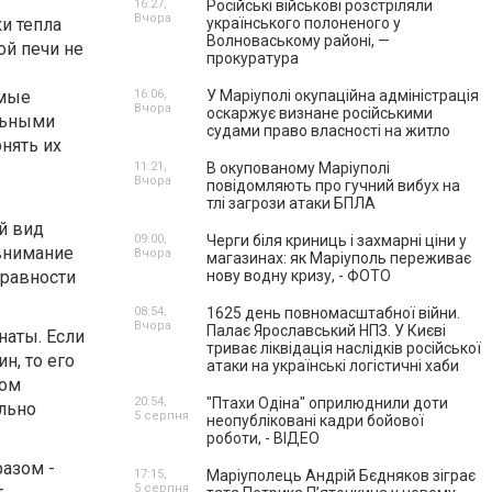
16:27,
Російські військові розстріляли
Вчора
ки тепла
українського полоненого у
Волноваському районі, —
й печи не
прокуратура
имые
16:06,
У Маріуполі окупаційна адміністрація
Вчора
оскаржує визнане російськими
льными
судами право власності на житло
нять их
11:21,
В окупованому Маріуполі
Вчора
повідомляють про гучний вибух на
тлі загрози атаки БПЛА
й вид
09:00,
Черги біля криниць і захмарні ціни у
 внимание
Вчора
магазинах: як Маріуполь переживає
правности
нову водну кризу, - ФОТО
08:54,
1625 день повномасштабної війни.
Вчора
Палає Ярославський НПЗ. У Києві
наты. Если
триває ліквідація наслідків російської
н, то его
атаки на українські логістичні хаби
ком
20:54,
"Птахи Одіна" оприлюднили доти
льно
5 серпня
неопубліковані кадри бойової
роботи, - ВІДЕО
азом -
17:15,
Маріуполець Андрій Бєдняков зіграє
5 серпня