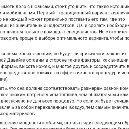
иметь дело с нюансами, стоит уточнить, что такие источни
 и мобильными. Первый - традиционный вариант кирпично
о не каждый может правильно поставить его там, где это
один из значительных недостатков. Да, и сделать необход
олняются только с помощью специалистов. Но с отопите
 говорить проще о выборе оптимального варианта, чтобы по
 весьма впечатляющим, но будут ли критически важны их
ва? Давайте оставим в стороне такие факторы, как внешни
го формы, высота ножек, и многое другое, и сосредоточить
непосредственно влияют на эффективность процедур и ис
ие).
ать, что она должна соответствовать размерам разной ком
лее низким потреблением топлива, чем обязательный ками
дназначено не для всех процедур. Но если он будет слиш
овлечь за собой перекаленный воздух, тем самым значите
сех материалов.
тношение мощности и объема, это выглядит следующим обр