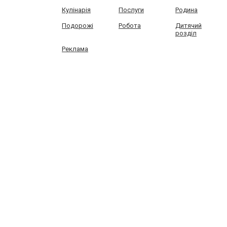
Кулінарія
Послуги
Родина
Подорожі
Робота
Дитячий
розділ
Реклама