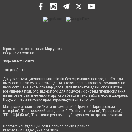
Віримо в повернення до Маріуполя
info@0629.com.ua
Журналисты сайта
+38 (096) 91 303 68
Допускається цитування матеріалів без отримання попередньої згоди
0629.com.ua за умови розміщення в тексті обов'язкового посилання на
0629.com.ua - Сайт міста Маріуполя. Для інтернет-видань обов'язкове
розміщення прямого, відкритого для пошукових систем гіперпосилання
на цитовані статті не нижче другого абзацу в тексті або в якості джерела.
Порушення виняткових прав переслідується Законом.
Матеріали з плашками "Новини компаній", "Промо", "Партнерський
матеріал", "Партнерський спецпроєкт", "Політичні новини", "Пресреліз",
"PR", "Офіційно", "Політична реклама" публікуються на правах реклами.
Політика конфіденційності
Правила сайту
Правила
класифайд
Редакційна політика