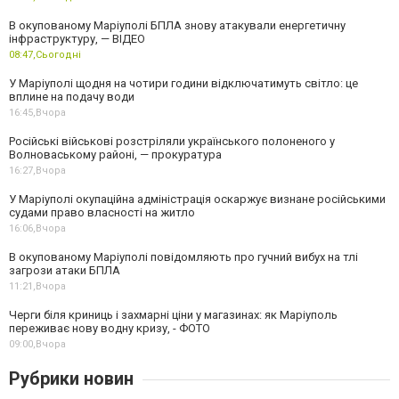
В окупованому Маріуполі БПЛА знову атакували енергетичну
інфраструктуру, — ВІДЕО
08:47,
Сьогодні
У Маріуполі щодня на чотири години відключатимуть світло: це
вплине на подачу води
16:45,
Вчора
Російські військові розстріляли українського полоненого у
Волноваському районі, — прокуратура
16:27,
Вчора
У Маріуполі окупаційна адміністрація оскаржує визнане російськими
судами право власності на житло
16:06,
Вчора
В окупованому Маріуполі повідомляють про гучний вибух на тлі
загрози атаки БПЛА
11:21,
Вчора
Черги біля криниць і захмарні ціни у магазинах: як Маріуполь
переживає нову водну кризу, - ФОТО
09:00,
Вчора
Рубрики новин