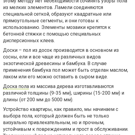
этому методу нет необходимости сочинять узоры пола
из мелких элементов. Ламели соединяются
специальной сеткой, образуют квадратные или
прямоугольные сегменты, и они готовы к
использованию. Элементы мозаики крепятся к
бетонной стяжки с помощью специальных
дисперсионных клеев.
Доски – пол из досок производится в основном из
сосны, ели и все чаще из различных видов
экзотической древесины и бамбука. В случае
применения бамбука пол может быть отделан маслом,
лаком или его можно оставить в сыром виде.
Доска пола
из массива дерева изготавливаются
различной толщины (9-35 мм), ширины (15-200 мм) и
длины (от 200 мм до 5000 мм).
Устройство квартиры, как правило, мы начинаем с
выбора пола, который должен быть не только
визуально привлекательным, но и прочным,
устойчивым к повреждениям и прост в обслуживании.