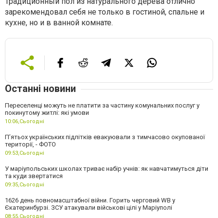
Традиционный пол из натурального дерева отлично
зарекомендовал себя не только в гостиной, спальне и
кухне, но и в ванной комнате.
Останні новини
Переселенці можуть не платити за частину комунальних послуг у
покинутому житлі: які умови
10:06,
Сьогодні
П’ятьох українських підлітків евакуювали з тимчасово окупованої
території, - ФОТО
09:53,
Сьогодні
У маріупольських школах триває набір учнів: як навчатимуться діти
та куди звертатися
09:35,
Сьогодні
1626 день повномасштабної війни. Горить черговий WB у
Єкатеринбурзі. ЗСУ атакували військові цілі у Маріуполі
08:55,
Сьогодні