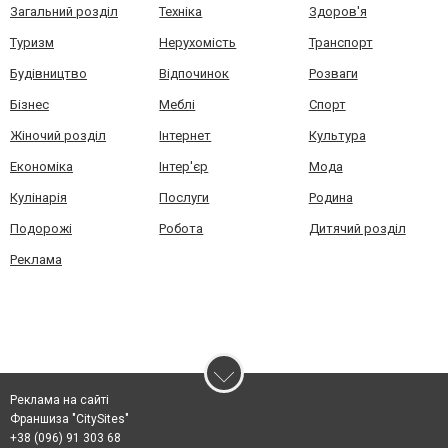
Загальний розділ
Техніка
Здоров'я
Туризм
Нерухомість
Транспорт
Будівництво
Відпочинок
Розваги
Бізнес
Меблі
Спорт
Жіночий розділ
Інтернет
Культура
Економіка
Інтер'єр
Мода
Кулінарія
Послуги
Родина
Подорожі
Робота
Дитячий розділ
Реклама
Реклама на сайті
Франшиза "CitySites"
+38 (096) 91 303 68