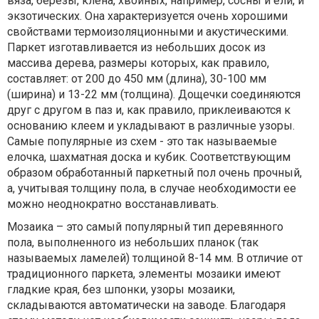
вяза, березы, клена, хвойных, например, сосны и ели, и
экзотических. Она характеризуется очень хорошими
свойствами термоизоляционными и акустическими.
Паркет изготавливается из небольших досок из
массива дерева, размеры которых, как правило,
составляет: от 200 до 450 мм (длина), 30-100 мм
(ширина) и 13-22 мм (толщина). Дощечки соединяются
друг с другом в паз и, как правило, приклеиваются к
основанию клеем и укладывают в различные узоры.
Самые популярные из схем - это так называемые
елочка, шахматная доска и кубик. Соответствующим
образом обработанный паркетный пол очень прочный,
а, учитывая толщину пола, в случае необходимости ее
можно неоднократно восстанавливать.
Мозаика – это самый популярный тип деревянного
пола, выполненного из небольших планок (так
называемых ламелей) толщиной 8-14 мм. В отличие от
традиционного паркета, элементы мозаики имеют
гладкие края, без шпонки, узоры мозаики,
складываются автоматически на заводе. Благодаря