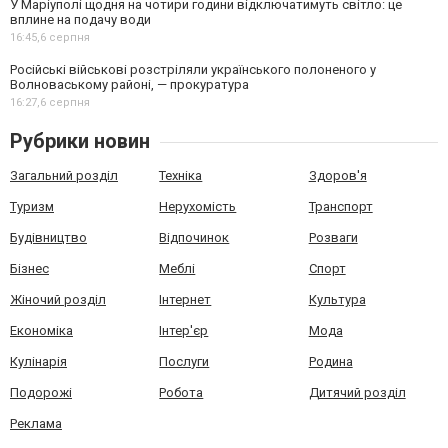
У Маріуполі щодня на чотири години відключатимуть світло: це
вплине на подачу води
16:45,
6 серпня
Російські військові розстріляли українського полоненого у
Волноваському районі, — прокуратура
16:27,
6 серпня
Рубрики новин
Загальний розділ
Техніка
Здоров'я
Туризм
Нерухомість
Транспорт
Будівництво
Відпочинок
Розваги
Бізнес
Меблі
Спорт
Жіночий розділ
Інтернет
Культура
Економіка
Інтер'єр
Мода
Кулінарія
Послуги
Родина
Подорожі
Робота
Дитячий розділ
Реклама