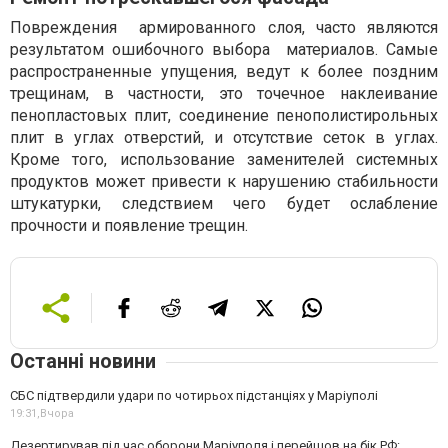
Повреждения армированного слоя, часто являются
результатом ошибочного выбора материалов. Самые
распространенные упущения, ведут к более поздним
трещинам, в частности, это точечное наклеивание
пенопластовых плит, соединение пенополистирольных
плит в углах отверстий, и отсутствие сеток в углах.
Кроме того, использование заменителей системных
продуктов может привести к нарушению стабильности
штукатурки, следствием чего будет ослабление
прочности и появление трещин.
Останні новини
СБС підтвердили удари по чотирьох підстанціях у Маріуполі
19:31,
Вчора
Дезертирував під час оборони Маріуполя і перейшов на бік РФ: