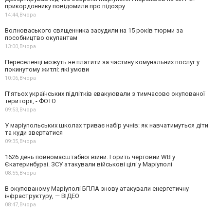
прикордоннику повідомили про підозру
14:44,
Вчора
Волноваського священника засудили на 15 років тюрми за
пособництво окупантам
13:00,
Вчора
Переселенці можуть не платити за частину комунальних послуг у
покинутому житлі: які умови
10:06,
Вчора
П’ятьох українських підлітків евакуювали з тимчасово окупованої
території, - ФОТО
09:53,
Вчора
У маріупольських школах триває набір учнів: як навчатимуться діти
та куди звертатися
09:35,
Вчора
1626 день повномасштабної війни. Горить черговий WB у
Єкатеринбурзі. ЗСУ атакували військові цілі у Маріуполі
08:55,
Вчора
В окупованому Маріуполі БПЛА знову атакували енергетичну
інфраструктуру, — ВІДЕО
08:47,
Вчора