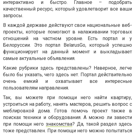
интерактивно и быстро. Главное – подобрать
качественный ресурс, который удовлетворит все ваши
запросы.
В каждой державе действуют свои национальные веб-
проекты, которые помогают в налаживании торговых
отношений на частном уровне. Есть портал и у
Белоруссии. Это портал BelarusGo, который успешно
функционирует на данный момент и выкладывает
самые актуальные объявления.
Какие рубрики здесь представлены? Наверное, легче
было бы указать, чего здесь нет. Портал действительно
очень емкий и охватывает все интересные
пользователям направления.
Так, вы можете при помощи него найти квартиру,
устроиться на работу, нанять мастеров, решить вопрос с
меблировкой дома. Готов помочь проект также в
поисках техники и оборудования. А можно ли завести
при помощи него
знакомства
? Да, такой раздел здесь
тоже представлен. При помощи него можно попытаться