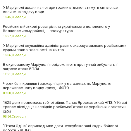
У Маріуполі щодня на чотири години відключатимуть світло: це
вплине на подачу води
16:45,
Сьогодні
Російські військові розстріляли українського полоненого у
Волноваському районі, — прокуратура
16:27,
Сьогодні
У Маріуполі окупаційна адміністрація оскаржує визнане російськими
судами право власності на житло
16:06,
Сьогодні
В окупованому Маріуполі повідомляють про гучний вибух на тлі
загрози атаки БПЛА
11:21,
Сьогодні
Черги біля криниць і захмарні ціни у магазинах: як Маріуполь
переживає нову водну кризу, - ФОТО
09:00,
Сьогодні
1625 день повномасштабної війни. Палає Ярославський НПЗ. У Києві
триває ліквідація наслідків російської атаки на українські логістичні
хаби
08:54,
Сьогодні
"Птахи Одіна" оприлюднили доти неопубліковані кадри бойової
роботи, - ВІДЕО