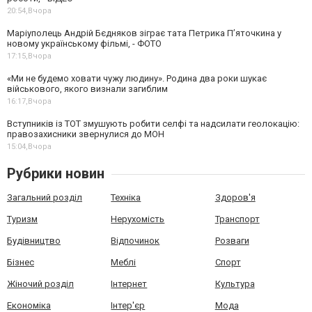
20:54,
Вчора
Маріуполець Андрій Бєдняков зіграє тата Петрика П’яточкина у
новому українському фільмі, - ФОТО
17:15,
Вчора
«Ми не будемо ховати чужу людину». Родина два роки шукає
військового, якого визнали загиблим
16:17,
Вчора
Вступників із ТОТ змушують робити селфі та надсилати геолокацію:
правозахисники звернулися до МОН
15:04,
Вчора
Рубрики новин
Загальний розділ
Техніка
Здоров'я
Туризм
Нерухомість
Транспорт
Будівництво
Відпочинок
Розваги
Бізнес
Меблі
Спорт
Жіночий розділ
Інтернет
Культура
Економіка
Інтер'єр
Мода