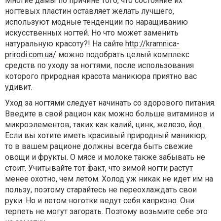
Многие дамы по причине того, что состояние их
ногтевых пластин оставляет желать лучшего,
используют модные тенденции по наращиванию
искусственных ногтей. Но что может заменить
натуральную красоту?! На сайте
http://kramnica-
prirodi.com.ua/
можно подобрать целый комплекс
средств по уходу за ногтями, после использования
которого природная красота маникюра приятно вас
удивит.
Уход за ногтями следует начинать со здорового питания.
Введите в свой рацион как можно больше витаминов и
микроэлементов, таких как калий, цинк, железо, йод.
Если вы хотите иметь красивый природный маникюр,
то в вашем рационе должны всегда быть свежие
овощи и фрукты. О мясе и молоке также забывать не
стоит. Учитывайте тот факт, что зимой ногти растут
менее охотно, чем летом. Холод уж никак не идет им на
пользу, поэтому старайтесь не переохлаждать свои
руки. Но и летом ноготки ведут себя капризно. Они
терпеть не могут загорать. Поэтому возьмите себе это