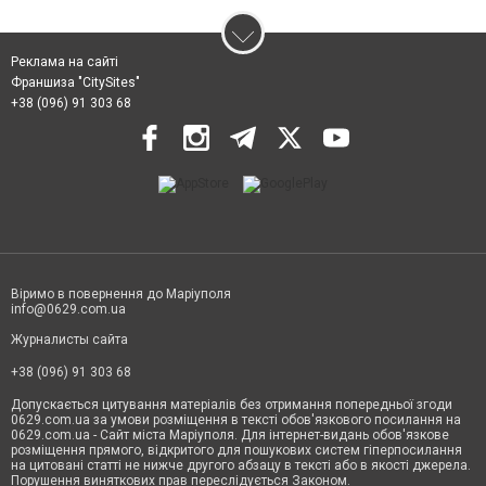
Реклама на сайті
Франшиза "CitySites"
+38 (096) 91 303 68
Віримо в повернення до Маріуполя
info@0629.com.ua
Журналисты сайта
+38 (096) 91 303 68
Допускається цитування матеріалів без отримання попередньої згоди
0629.com.ua за умови розміщення в тексті обов'язкового посилання на
0629.com.ua - Сайт міста Маріуполя. Для інтернет-видань обов'язкове
розміщення прямого, відкритого для пошукових систем гіперпосилання
на цитовані статті не нижче другого абзацу в тексті або в якості джерела.
Порушення виняткових прав переслідується Законом.