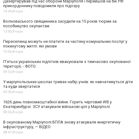
Дезертирував під час оборони Маріуполя і перейшов на бік РФ:
прикордоннику повідомили про підозру
14:44,
Вчора
Волноваського священника засудили на 15 років тюрми за
пособництво окупантам
13:00,
Вчора
Переселенці можуть не платити за частину комунальних послуг у
покинутому житлі: які умови
10:06,
Вчора
П’ятьох українських підлітків евакуювали з тимчасово окупованої
території, - ФОТО
09:53,
Вчора
У маріупольських школах триває набір учнів: як навчатимуться діти
та куди звертатися
09:35,
Вчора
1626 день повномасштабної війни. Горить черговий WB у
Єкатеринбурзі. ЗСУ атакували військові цілі у Маріуполі
08:55,
Вчора
В окупованому Маріуполі БПЛА знову атакували енергетичну
інфраструктуру, — ВІДЕО
08:47,
Вчора