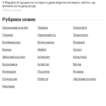
У Маріуполі щодня на чотири години відключатимуть світло: це
вплине на подачу води
16:45,
6 серпня
Рубрики новин
Загальний розділ
Техніка
Здоров'я
Туризм
Нерухомість
Транспорт
Будівництво
Відпочинок
Розваги
Бізнес
Меблі
Спорт
Жіночий розділ
Інтернет
Культура
Економіка
Інтер'єр
Мода
Кулінарія
Послуги
Родина
Подорожі
Робота
Дитячий розділ
Реклама