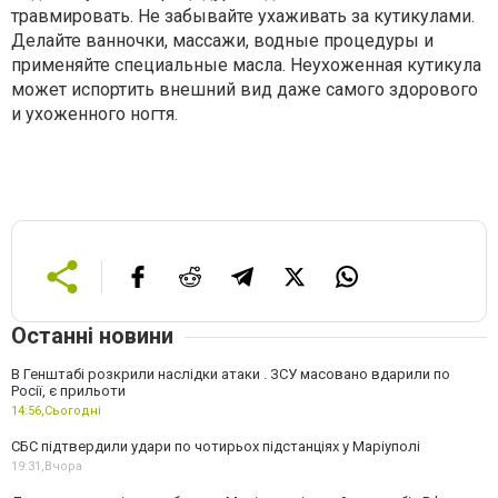
травмировать. Не забывайте ухаживать за кутикулами.
Делайте ванночки, массажи, водные процедуры и
применяйте специальные масла. Неухоженная кутикула
может испортить внешний вид даже самого здорового
и ухоженного ногтя.
Останні новини
В Генштабі розкрили наслідки атаки . ЗСУ масовано вдарили по
Росії, є прильоти
14:56,
Сьогодні
СБС підтвердили удари по чотирьох підстанціях у Маріуполі
19:31,
Вчора