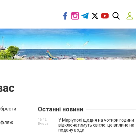
вас
Останні новини
обрести
16:45,
У Маріуполі щодня на чотири години
муфляж
Вчора
відключатимуть світло: це вплине на
подачу води