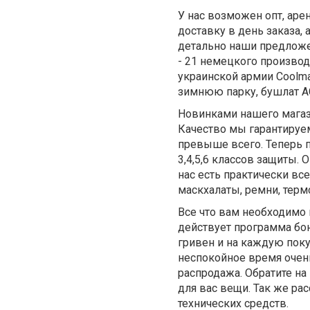
У нас возможен опт, ар
доставку в день заказа,
детально наши предложе
- 21 немецкого произво
украинской армии Coolma
зимнюю парку, бушлат AC
Новинками нашего магаз
Качество мы гарантируем
превыше всего. Теперь 
3,4,5,6 классов защиты.
нас есть практически вс
маскхалаты, ремни, терм
Все что вам необходимо 
действует программа бон
гривен и на каждую поку
неспокойное время очень
распродажа. Обратите на
для вас вещи. Так же ра
технических средств.