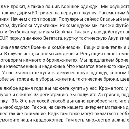
енда и прокат, а также пошив военной одежды. Мы осущес
 а так же дарим 50 гривен на первую покупку. Рассмотрим 
ния. Начнем с топ продаж. Популярны сейчас Спальный ме
дства, Футболка Мультикам. Рекомендуем мы так же Футбо
x и Футболка мультикам Coolmax. Так же у нас действует а
UP, парку зимнюю Вегетата, куртку тактическую Акуп зима
ина являются Военные комбинезоны. Вещи очень теплые 
. В случае чего, вернем вам деньги. Репутация нашего ма
поговорим немного о бронежилетах. Мы предлагаем брон
 Они качественные и надежные. Что касается военного каму
е. У нас вы можете купить: демисезонную одежду, костюм 
обельё, головные уборы, жилетки, тактические брюки, ше
в любое время года вы можете купить у нас. Кроме того, у
усов и скидок. За регистрацию вы получите 25 гривен, под
пку - 3%. Это неплохой способ выгодно приобрести то, что
 необходимо. Так же, на сайте нашего интернет магазина 
 нее так же внимание. Ведь там тоже могут оказаться нео
ссмотрите наши квадрокоптер. Там есть множество важных