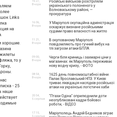
16:27,
Російські військові розстріляли
Вчора
твляем
українського полоненого у
Волноваському районі, —
более
прокуратура
шок Links
лка
16:06,
У Маріуполі окупаційна адміністрація
Вчора
оскаржує визнане російськими
кция на
судами право власності на житло
.
11:21,
В окупованому Маріуполі
и хорошие.
Вчора
повідомляють про гучний вибух на
газина
тлі загрози атаки БПЛА
ежилеты
09:00,
Черги біля криниць і захмарні ціни у
фляжа, то у
Вчора
магазинах: як Маріуполь переживає
Горку,
нову водну кризу, - ФОТО
вроны.
08:54,
1625 день повномасштабної війни.
Вчора
Палає Ярославський НПЗ. У Києві
 нас
триває ліквідація наслідків російської
писка - 25
атаки на українські логістичні хаби
 в наше
20:54,
"Птахи Одіна" оприлюднили доти
действует
5 серпня
неопубліковані кадри бойової
бходимые
роботи, - ВІДЕО
17:15,
Маріуполець Андрій Бєдняков зіграє
5 серпня