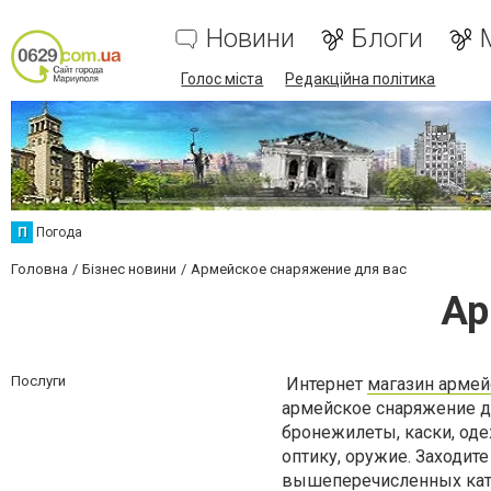
Новини
Блоги
Голос міста
Редакційна політика
П
Погода
Головна
Бізнес новини
Армейское снаряжение для вас
Ар
Послуги
Интернет
магазин армей
армейское снаряжение дл
бронежилеты, каски, од
оптику, оружие. Заходите
вышеперечисленных кате