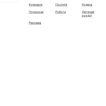
Кулінарія
Послуги
Родина
Подорожі
Робота
Дитячий
розділ
Реклама