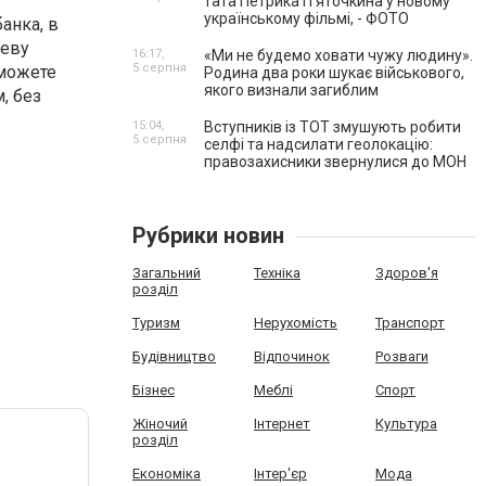
тата Петрика П’яточкина у новому
українському фільмі, - ФОТО
анка, в
иеву
16:17,
«Ми не будемо ховати чужу людину».
5 серпня
сможете
Родина два роки шукає військового,
якого визнали загиблим
, без
15:04,
Вступників із ТОТ змушують робити
5 серпня
селфі та надсилати геолокацію:
правозахисники звернулися до МОН
Рубрики новин
Загальний
Техніка
Здоров'я
розділ
Туризм
Нерухомість
Транспорт
Будівництво
Відпочинок
Розваги
Бізнес
Меблі
Спорт
Жіночий
Інтернет
Культура
розділ
Економіка
Інтер'єр
Мода