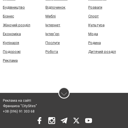
Будівництво
Відпочинок
Розваги
Бізнес
Меблі
Спорт
Жіночий розділ
Інтернет
Культура
Економіка
Інтер'єр
Мода
Кулінарія
Послуги
Родина
Подорожі
Робота
Дитячий розділ
Реклама
Реклама на сайті
Франшиза "CitySites"
+38 (096) 91 303 68