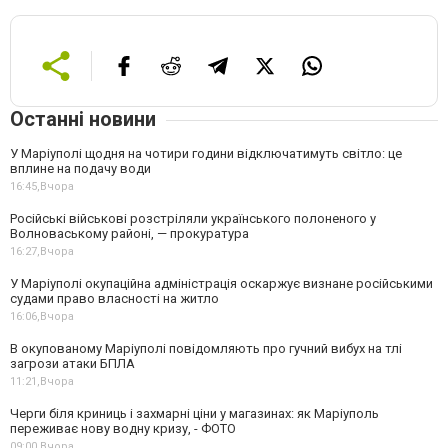
Останні новини
У Маріуполі щодня на чотири години відключатимуть світло: це
вплине на подачу води
16:45,
Вчора
Російські військові розстріляли українського полоненого у
Волноваському районі, — прокуратура
16:27,
Вчора
У Маріуполі окупаційна адміністрація оскаржує визнане російськими
судами право власності на житло
16:06,
Вчора
В окупованому Маріуполі повідомляють про гучний вибух на тлі
загрози атаки БПЛА
11:21,
Вчора
Черги біля криниць і захмарні ціни у магазинах: як Маріуполь
переживає нову водну кризу, - ФОТО
09:00,
Вчора