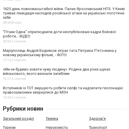
1625 день повномасштабної війни. Палає Ярославський НПЗ. У Києві
триває ліквідація наслідків російської атаки на українські логістичні
хаби
08:54,
Вчора
"Птахи Одіна" оприлюднили доти неопубліковані кадри бойової
роботи, - ВІДЕО
20:54,
5 серпня
Маріуполець Андрій Бєдняков зіграє тата Петрика П’яточкина у
новому українському фільмі, - ФОТО
17:15,
5 серпня
«Ми не будемо ховати чужу людину». Родина два роки шукає
військового, якого визнали загиблим
16:17,
5 серпня
Вступників із ТОТ змушують робити селфі та надсилати геолокацію:
правозахисники звернулися до МОН
15:04,
5 серпня
Рубрики новин
Загальний розділ
Техніка
Здоров'я
Туризм
Нерухомість
Транспорт