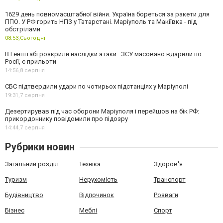
1629 день повномасштабної війни. Україна бореться за ракети для
ППО. У РФ горить НПЗ у Татарстані. Маріуполь та Макіївка - під
обстрілами
08:53,
Сьогодні
В Генштабі розкрили наслідки атаки . ЗСУ масовано вдарили по
Росії, є прильоти
14:56,
8 серпня
СБС підтвердили удари по чотирьох підстанціях у Маріуполі
19:31,
7 серпня
Дезертирував під час оборони Маріуполя і перейшов на бік РФ:
прикордоннику повідомили про підозру
14:44,
7 серпня
Рубрики новин
Загальний розділ
Техніка
Здоров'я
Туризм
Нерухомість
Транспорт
Будівництво
Відпочинок
Розваги
Бізнес
Меблі
Спорт