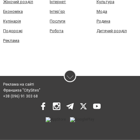
Жіночий розділ
Інтернет
Культура
Економіка
Інтер'єр
Мода
Кулінарія
Послуги
Родина
Подорожі
Робота
Дитячий розділ
Реклама
Реклама на сайті
Франшиза "CitySites"
+38 (096) 91 303 68