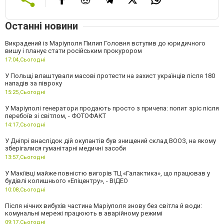
Останні новини
Викрадений із Маріуполя Пилип Головня вступив до юридичного
вишу і планує стати російським прокурором
17:04,
Сьогодні
У Польщі влаштували масові протести на захист українців після 180
нападів за півроку
15:25,
Сьогодні
У Маріуполі генератори продають просто з причепа: попит зріс після
перебоїв зі світлом, - ФОТОФАКТ
14:17,
Сьогодні
У Дніпрі внаслідок дій окупантів був знищений склад ВООЗ, на якому
зберігалися гуманітарні медичні засоби
13:57,
Сьогодні
У Макіївці майже повністю вигорів ТЦ «Галактика», що працював у
будівлі колишнього «Епіцентру», - ВІДЕО
10:08,
Сьогодні
Після нічних вибухів частина Маріуполя знову без світла й води:
комунальні мережі працюють в аварійному режимі
09:17,
Сьогодні