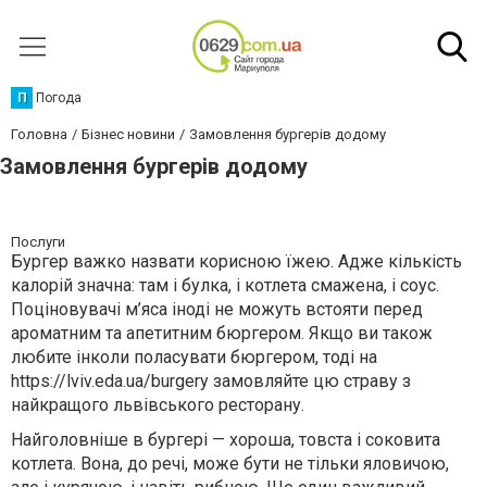
П
Погода
Головна
Бізнес новини
Замовлення бургерів додому
Замовлення бургерів додому
Послуги
Бургер важко назвати корисною їжею. Адже кількість
калорій значна: там і булка, і котлета смажена, і соус.
Поціновувачі м’яса іноді не можуть встояти перед
ароматним та апетитним бюргером. Якщо ви також
любите інколи поласувати бюргером, тоді на
https://lviv.eda.ua/burgery замовляйте цю страву з
найкращого львівського ресторану.
Найголовніше в бургері — хороша, товста і соковита
котлета. Вона, до речі, може бути не тільки яловичою,