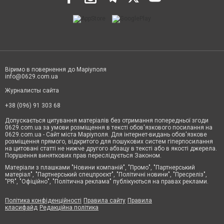
Віримо в повернення до Маріуполя
info@0629.com.ua
Журналисты сайта
+38 (096) 91 303 68
Допускається цитування матеріалів без отримання попередньої згоди
0629.com.ua за умови розміщення в тексті обов'язкового посилання на
0629.com.ua - Сайт міста Маріуполя. Для інтернет-видань обов'язкове
розміщення прямого, відкритого для пошукових систем гіперпосилання
на цитовані статті не нижче другого абзацу в тексті або в якості джерела.
Порушення виняткових прав переслідується Законом.
Матеріали з плашками "Новини компаній", "Промо", "Партнерський
матеріал", "Партнерський спецпроєкт", "Політичні новини", "Пресреліз",
"PR", "Офіційно", "Політична реклама" публікуються на правах реклами.
Політика конфіденційності
Правила сайту
Правила
класифайд
Редакційна політика