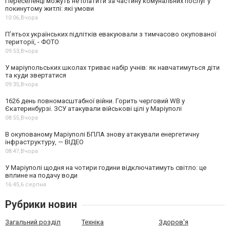
Переселенці можуть не платити за частину комунальних послуг у
покинутому житлі: які умови
10:06,
Вчора
П’ятьох українських підлітків евакуювали з тимчасово окупованої
території, - ФОТО
09:53,
Вчора
У маріупольських школах триває набір учнів: як навчатимуться діти
та куди звертатися
09:35,
Вчора
1626 день повномасштабної війни. Горить черговий WB у
Єкатеринбурзі. ЗСУ атакували військові цілі у Маріуполі
08:55,
Вчора
В окупованому Маріуполі БПЛА знову атакували енергетичну
інфраструктуру, — ВІДЕО
08:47,
Вчора
У Маріуполі щодня на чотири години відключатимуть світло: це
вплине на подачу води
16:45,
6 серпня
Рубрики новин
Загальний розділ
Техніка
Здоров'я