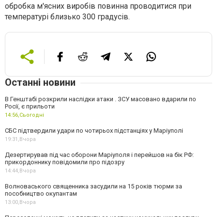
обробка м'ясних виробів повинна проводитися при
температурі близько 300 градусів.
Останні новини
В Генштабі розкрили наслідки атаки . ЗСУ масовано вдарили по
Росії, є прильоти
14:56,
Сьогодні
СБС підтвердили удари по чотирьох підстанціях у Маріуполі
19:31,
Вчора
Дезертирував під час оборони Маріуполя і перейшов на бік РФ:
прикордоннику повідомили про підозру
14:44,
Вчора
Волноваського священника засудили на 15 років тюрми за
пособництво окупантам
13:00,
Вчора