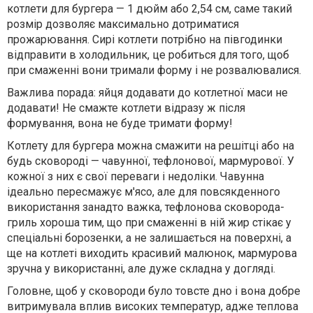
котлети для бургера — 1 дюйм або 2,54 см, саме такий
розмір дозволяє максимально дотриматися
прожарювання. Сирі котлети потрібно на півгодинки
відправити в холодильник, це робиться для того, щоб
при смаженні вони тримали форму і не розвалювалися.
Важлива порада: яйця додавати до котлетної маси не
додавати! Не смажте котлети відразу ж після
формування, вона не буде тримати форму!
Котлету для бургера можна смажити на решітці або на
будь сковороді — чавунної, тефлонової, мармурової. У
кожної з них є свої переваги і недоліки. Чавунна
ідеально пересмажує м'ясо, але для повсякденного
використання занадто важка, тефлонова сковорода-
гриль хороша тим, що при смаженні в ній жир стікає у
спеціальні борозенки, а не залишається на поверхні, а
ще на котлеті виходить красивий малюнок, мармурова
зручна у використанні, але дуже складна у догляді.
Головне, щоб у сковороди було товсте дно і вона добре
витримувала вплив високих температур, адже теплова