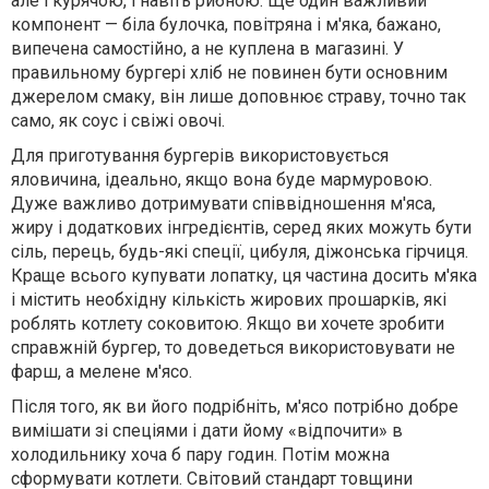
але і курячою, і навіть рибною. Ще один важливий
компонент — біла булочка, повітряна і м'яка, бажано,
випечена самостійно, а не куплена в магазині. У
правильному бургері хліб не повинен бути основним
джерелом смаку, він лише доповнює страву, точно так
само, як соус і свіжі овочі.
Для приготування бургерів використовується
яловичина, ідеально, якщо вона буде мармуровою.
Дуже важливо дотримувати співвідношення м'яса,
жиру і додаткових інгредієнтів, серед яких можуть бути
сіль, перець, будь-які спеції, цибуля, діжонська гірчиця.
Краще всього купувати лопатку, ця частина досить м'яка
і містить необхідну кількість жирових прошарків, які
роблять котлету соковитою. Якщо ви хочете зробити
справжній бургер, то доведеться використовувати не
фарш, а мелене м'ясо.
Після того, як ви його подрібніть, м'ясо потрібно добре
вимішати зі спеціями і дати йому «відпочити» в
холодильнику хоча б пару годин. Потім можна
сформувати котлети. Світовий стандарт товщини