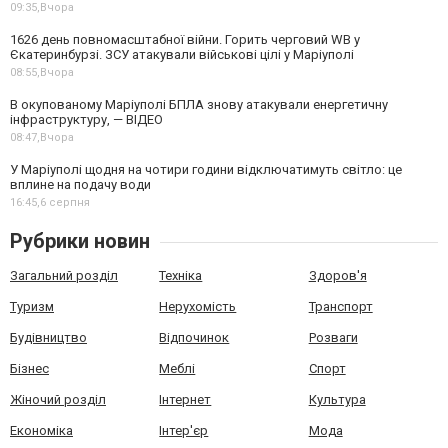
09:35,
Вчора
1626 день повномасштабної війни. Горить черговий WB у
Єкатеринбурзі. ЗСУ атакували військові цілі у Маріуполі
08:55,
Вчора
В окупованому Маріуполі БПЛА знову атакували енергетичну
інфраструктуру, — ВІДЕО
08:47,
Вчора
У Маріуполі щодня на чотири години відключатимуть світло: це
вплине на подачу води
16:45,
6 серпня
Рубрики новин
Загальний розділ
Техніка
Здоров'я
Туризм
Нерухомість
Транспорт
Будівництво
Відпочинок
Розваги
Бізнес
Меблі
Спорт
Жіночий розділ
Інтернет
Культура
Економіка
Інтер'єр
Мода