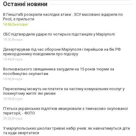
Останні новини
В Генштабі розкрили наслідки атаки . ЗСУ масовано вдарили по
Росії, є прильоти
14:56,
Сьогодні
СБС підтвердили удари по чотирьох підстанціях у Маріуполі
19:31,
Вчора
Дезертирував під час оборони Маріуполя і перейшов на бік РФ:
прикордоннику повідомили про підозру
14:44,
Вчора
Волноваського священника засудили на 15 років тюрми за
пособництво окупантам
13:00,
Вчора
Переселенці можуть не платити за частину комунальних послуг у
покинутому житлі: які умови
10:06,
Вчора
П’ятьох українських підлітків евакуювали з тимчасово окупованої
території, - ФОТО
09:53,
Вчора
У маріупольських школах триває набір учнів: як навчатимуться діти
та куди звертатися