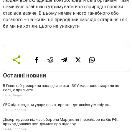
людям все складніше контролювати свій організм – він
неминуче слабшає і утримувати його природні прояви
стає все важче. В цьому немає нічого ганебного або
поганого – на жаль, це природний наслідок старіння і як
би ми не хотіли, цього не уникнути.
Останні новини
В Генштабі розкрили наслідки атаки . ЗСУ масовано вдарили по
Росії, є прильоти
14:56,
Вчора
СБС підтвердили удари по чотирьох підстанціях у Маріуполі
19:31,
7 серпня
Дезертирував під час оборони Маріуполя і перейшов на бік РФ:
прикордоннику повідомили про підозру
14:44,
7 серпня