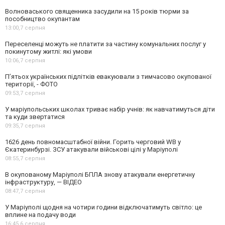
Волноваського священника засудили на 15 років тюрми за
пособництво окупантам
13:00,
7 серпня
Переселенці можуть не платити за частину комунальних послуг у
покинутому житлі: які умови
10:06,
7 серпня
П’ятьох українських підлітків евакуювали з тимчасово окупованої
території, - ФОТО
09:53,
7 серпня
У маріупольських школах триває набір учнів: як навчатимуться діти
та куди звертатися
09:35,
7 серпня
1626 день повномасштабної війни. Горить черговий WB у
Єкатеринбурзі. ЗСУ атакували військові цілі у Маріуполі
08:55,
7 серпня
В окупованому Маріуполі БПЛА знову атакували енергетичну
інфраструктуру, — ВІДЕО
08:47,
7 серпня
У Маріуполі щодня на чотири години відключатимуть світло: це
вплине на подачу води
16:45,
6 серпня