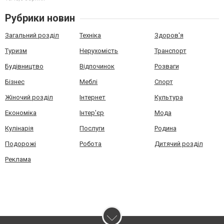
Рубрики новин
Загальний розділ
Техніка
Здоров'я
Туризм
Нерухомість
Транспорт
Будівництво
Відпочинок
Розваги
Бізнес
Меблі
Спорт
Жіночий розділ
Інтернет
Культура
Економіка
Інтер'єр
Мода
Кулінарія
Послуги
Родина
Подорожі
Робота
Дитячий розділ
Реклама