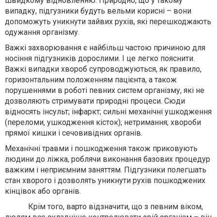
швидкому відновленню. Природно, що у такому
випадку, підгузники будуть вельми корисні – вони
допоможуть уникнути зайвих рухів, які перешкоджають
одужання організму.
Важкі захворювання є найбільш частою причиною для
носіння підгузників дорослими. І це легко пояснити.
Важкі випадки хвороб супроводжуються, як правило,
горизонтальним положенням пацієнта, а також
порушеннями в роботі певних систем організму, які не
дозволяють стримувати природні процеси. Сюди
відносять інсульт; інфаркт; сильні механічні ушкодження
(переломи, ушкодження кісток); нетримання; хвороби
прямої кишки і сечовивідних органів.
Механічні травми і пошкодження також приковують
людини до ліжка, роблячи виконання базових процедур
важким і неприємним заняттям. Підгузники полегшать
стан хворого і дозволять уникнути рухів пошкоджених
кінцівок або органів.
Крім того, варто відзначити, що з певним віком,