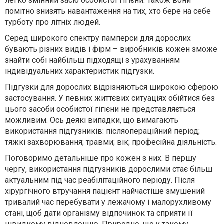
легко змінний засіб особистої гігієни. Також вони
помітно знизять навантаження на тих, хто бере на себе
турботу про літніх людей.
Серед широкого спектру памперси для дорослих
бувають різних видів і фірм – виробників кожен зможе
знайти собі найбільш підходящі з урахуванням
індивідуальних характеристик підгузки.
Підгузки для дорослих відрізняються широкою сферою
застосування. У певних життєвих ситуаціях обійтися без
цього засоби особистої гігієни не представляється
можливим. Ось деякі випадки, що вимагають
використання підгузників: післяопераційний період;
тяжкі захворювання; травми; вік; професійна діяльність.
Поговоримо детальніше про кожен з них. В першу
чергу, використання підгузників дорослими стає більш
актуальним під час реабілітаційного періоду. Після
хірургічного втручання пацієнт найчастіше змушений
тривалий час перебувати у лежачому і малорухливому
стані, щоб дати організму відпочинок та сприяти її