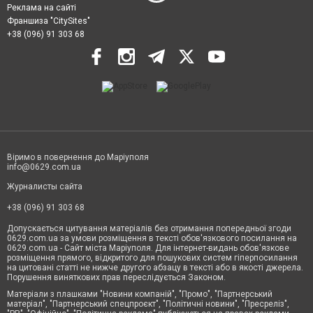
Реклама на сайті
Франшиза "CitySites"
+38 (096) 91 303 68
Віримо в повернення до Маріуполя
info@0629.com.ua
Журналисты сайта
+38 (096) 91 303 68
Допускається цитування матеріалів без отримання попередньої згоди
0629.com.ua за умови розміщення в тексті обов'язкового посилання на
0629.com.ua - Сайт міста Маріуполя. Для інтернет-видань обов'язкове
розміщення прямого, відкритого для пошукових систем гіперпосилання
на цитовані статті не нижче другого абзацу в тексті або в якості джерела.
Порушення виняткових прав переслідується Законом.
Матеріали з плашками "Новини компаній", "Промо", "Партнерський
матеріал", "Партнерський спецпроєкт", "Політичні новини", "Пресреліз",