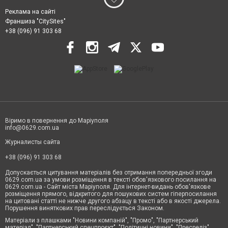
Реклама на сайті
Франшиза "CitySites"
+38 (096) 91 303 68
Віримо в повернення до Маріуполя
info@0629.com.ua
Журналисты сайта
+38 (096) 91 303 68
Допускається цитування матеріалів без отримання попередньої згоди
0629.com.ua за умови розміщення в тексті обов'язкового посилання на
0629.com.ua - Сайт міста Маріуполя. Для інтернет-видань обов'язкове
розміщення прямого, відкритого для пошукових систем гіперпосилання
на цитовані статті не нижче другого абзацу в тексті або в якості джерела.
Порушення виняткових прав переслідується Законом.
Матеріали з плашками "Новини компаній", "Промо", "Партнерський
матеріал", "Партнерський спецпроєкт", "Політичні новини", "Пресреліз",