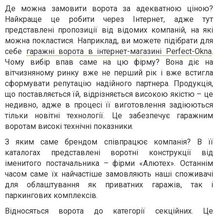
Де можна замовити ворота за адекватною ціною?
Найкраще це робити через Інтернет, адже тут
представлені пропозиції від відомих компаній, на які
можна покластися. Наприклад, ви можете підібрати для
себе
гаражні ворота в інтернет-магазині Perfect-Okna
.
Чому вибір впав саме на цю фірму? Вона діє на
вітчизняному ринку вже не перший рік і вже встигла
сформувати репутацію надійного партнера. Продукція,
що поставляється їй, відрізняється високою якістю – це
недивно, адже в процесі її виготовлення задіюються
тільки новітні технології. Це забезпечує гаражним
воротам високі технічні показники.
З яким саме брендом співпрацює компанія? В її
каталогах представлені воротні конструкції від
іменитого постачальника – фірми «Алютех». Останнім
часом саме їх найчастіше замовляють наші споживачі
для облаштування як приватних гаражів, так і
паркингових комплексів.
Відносяться ворота до категорії секційних. Це