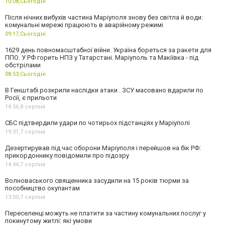
10:08,
Сьогодні
Після нічних вибухів частина Маріуполя знову без світла й води:
комунальні мережі працюють в аварійному режимі
09:17,
Сьогодні
1629 день повномасштабної війни. Україна бореться за ракети для
ППО. У РФ горить НПЗ у Татарстані. Маріуполь та Макіївка - під
обстрілами
08:53,
Сьогодні
В Генштабі розкрили наслідки атаки . ЗСУ масовано вдарили по
Росії, є прильоти
14:56,
8 серпня
СБС підтвердили удари по чотирьох підстанціях у Маріуполі
19:31,
7 серпня
Дезертирував під час оборони Маріуполя і перейшов на бік РФ:
прикордоннику повідомили про підозру
14:44,
7 серпня
Волноваського священника засудили на 15 років тюрми за
пособництво окупантам
13:00,
7 серпня
Переселенці можуть не платити за частину комунальних послуг у
покинутому житлі: які умови