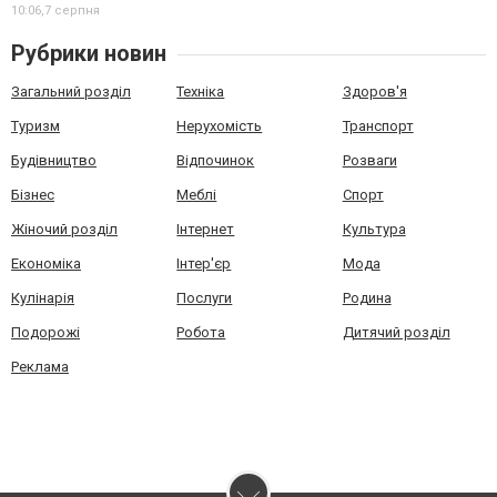
10:06,
7 серпня
Рубрики новин
Загальний розділ
Техніка
Здоров'я
Туризм
Нерухомість
Транспорт
Будівництво
Відпочинок
Розваги
Бізнес
Меблі
Спорт
Жіночий розділ
Інтернет
Культура
Економіка
Інтер'єр
Мода
Кулінарія
Послуги
Родина
Подорожі
Робота
Дитячий розділ
Реклама