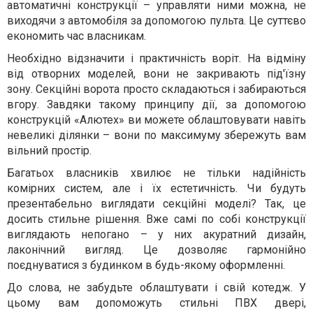
автоматичні конструкції – управляти ними можна, не
виходячи з автомобіля за допомогою пульта. Це суттєво
економить час власникам.
Необхідно відзначити і практичність воріт. На відміну
від отворних моделей, вони не закривають під'їзну
зону. Секційні ворота просто складаються і забираються
вгору. Завдяки такому принципу дії, за допомогою
конструкцій «Алютех» ви можете облаштовувати навіть
невеликі ділянки – вони по максимуму збережуть вам
вільний простір.
Багатьох власників хвилює не тільки надійність
комірних систем, але і їх естетичність. Чи будуть
презентабельно виглядати секційні моделі? Так, це
досить стильне рішення. Вже самі по собі конструкції
виглядають непогано – у них акуратний дизайн,
лаконічний вигляд. Це дозволяє гармонійно
поєднуватися з будинком в будь-якому оформленні.
До слова, не забудьте облаштувати і свій котедж. У
цьому вам допоможуть стильні ПВХ двері,