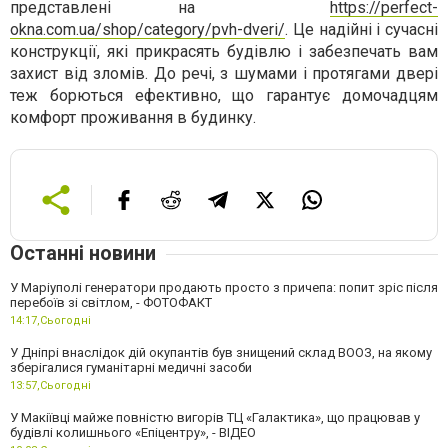
представлені на
https://perfect-
okna.com.ua/shop/category/pvh-dveri/
. Це надійні і сучасні
конструкції, які прикрасять будівлю і забезпечать вам
захист від зломів. До речі, з шумами і протягами двері
теж борються ефективно, що гарантує домочадцям
комфорт проживання в будинку.
Останні новини
У Маріуполі генератори продають просто з причепа: попит зріс після
перебоїв зі світлом, - ФОТОФАКТ
14:17,
Сьогодні
У Дніпрі внаслідок дій окупантів був знищений склад ВООЗ, на якому
зберігалися гуманітарні медичні засоби
13:57,
Сьогодні
У Макіївці майже повністю вигорів ТЦ «Галактика», що працював у
будівлі колишнього «Епіцентру», - ВІДЕО