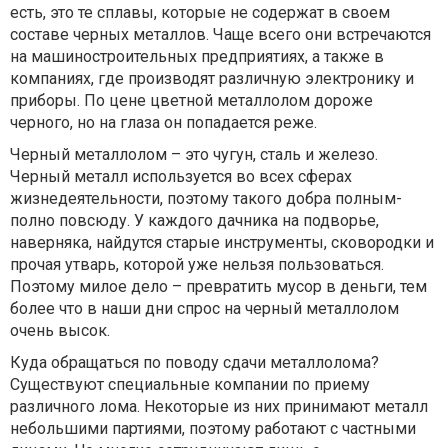
есть, это те сплавы, которые не содержат в своем
составе черных металлов. Чаще всего они встречаются
на машиностроительных предприятиях, а также в
компаниях, где производят различную электронику и
приборы. По цене цветной металлолом дороже
черного, но на глаза он попадается реже.
Черный металлолом – это чугун, сталь и железо.
Черный металл используется во всех сферах
жизнедеятельности, поэтому такого добра полным-
полно повсюду. У каждого дачника на подворье,
наверняка, найдутся старые инструменты, сковородки и
прочая утварь, которой уже нельзя пользоваться.
Поэтому милое дело – превратить мусор в деньги, тем
более что в наши дни спрос на черный металлолом
очень высок.
Куда обращаться по поводу сдачи металлолома?
Существуют специальные компании по приему
различного лома. Некоторые из них принимают металл
небольшими партиями, поэтому работают с частными