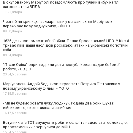
В окупованому Маріуполі повідомляють про гучний вибух на тлі
загрози атаки БПЛА
11:21,
Вчора
Черги біля криниць і захмарні ціни у магазинах: як Маріуполь
переживає нову водну кризу, - ФОТО
09:00,
Вчора
1625 день повномасштабної війни. Палає Ярославський НПЗ. У Києві
триває ліквідація наслідків російської атаки на українські логістичні
хаби
08:54,
Вчора
"Птахи Одіна" оприлюднили доти неопубліковані кадри бойової
роботи, - ВІДЕО
20:54,
5 серпня
Маріуполець Андрій Бєдняков зіграє тата Петрика П’яточкина у
новому українському фільмі, - ФОТО
17:15,
5 серпня
«Ми не будемо ховати чужу людину». Родина два роки шукає
військового, якого визнали загиблим
16:17,
5 серпня
Вступників із ТОТ змушують робити селфі та надсилати геолокацію:
правозахисники звернулися до МОН
15:04,
5 серпня