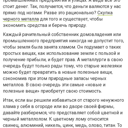
промышленных предприятий и улицах. А ведь все это
стоит денег. Так, получается, что деньги валяются у нас
прямо под ногами. Разве это рационально?
Скупка
черного металла
для того и существует, чтобы
экономить средства и беречь природу.
Каждый рачительный собственник домовладения или
промышленного предприятия никогда не допустит того,
чтобы земля была занята хламом. Он подумает о таких
простых вещах, как использование земли с пользой и
получение прибыли, и будет прав. А металлурги в свою
очередь будут только рады тому, что старые железяки
можно будет превратить в новые полезные вещи,
сэкономив при этом природные запасы черных
металлов. В свою очередь эти самые «новые и
полезные вещи» приобретут свою стоимость.
Итак, если вы решили избавиться от старого ненужного
хлама у себя в огороде или во дворе своей фирмы,
давайте разберемся, что представляет собой цветной и
черный металлолом. К цветному лому относится
свинец, алюминий, никель, цинк, медь, олово, титан. То