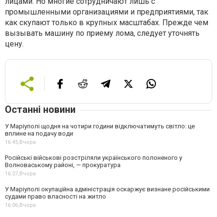
лицами. Но многие сотрудничают лишь с
промышленными организациями и предприятиями, так
как скупают только в крупных масштабах. Прежде чем
вызывать машину по приему лома, следует уточнять
цену.
Останні новини
У Маріуполі щодня на чотири години відключатимуть світло: це
вплине на подачу води
16:45,
Вчора
Російські військові розстріляли українського полоненого у
Волноваському районі, — прокуратура
16:27,
Вчора
У Маріуполі окупаційна адміністрація оскаржує визнане російськими
судами право власності на житло
16:06,
Вчора