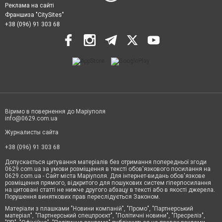
Реклама на сайті
Франшиза "CitySites"
+38 (096) 91 303 68
Віримо в повернення до Маріуполя
info@0629.com.ua
Журналисты сайта
+38 (096) 91 303 68
Допускається цитування матеріалів без отримання попередньої згоди
0629.com.ua за умови розміщення в тексті обов'язкового посилання на
0629.com.ua - Сайт міста Маріуполя. Для інтернет-видань обов'язкове
розміщення прямого, відкритого для пошукових систем гіперпосилання
на цитовані статті не нижче другого абзацу в тексті або в якості джерела.
Порушення виняткових прав переслідується Законом.
Матеріали з плашками "Новини компаній", "Промо", "Партнерський
матеріал", "Партнерський спецпроєкт", "Політичні новини", "Пресреліз",