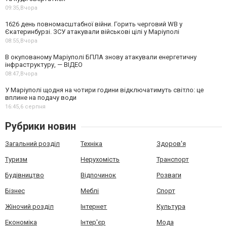
09:35,
Вчора
1626 день повномасштабної війни. Горить черговий WB у
Єкатеринбурзі. ЗСУ атакували військові цілі у Маріуполі
08:55,
Вчора
В окупованому Маріуполі БПЛА знову атакували енергетичну
інфраструктуру, — ВІДЕО
08:47,
Вчора
У Маріуполі щодня на чотири години відключатимуть світло: це
вплине на подачу води
16:45,
6 серпня
Рубрики новин
Загальний розділ
Техніка
Здоров'я
Туризм
Нерухомість
Транспорт
Будівництво
Відпочинок
Розваги
Бізнес
Меблі
Спорт
Жіночий розділ
Інтернет
Культура
Економіка
Інтер'єр
Мода