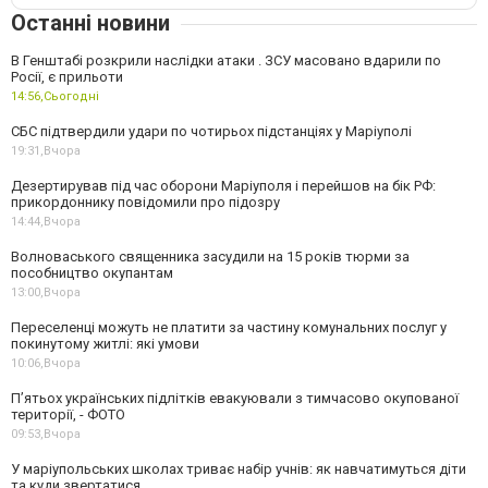
Останні новини
В Генштабі розкрили наслідки атаки . ЗСУ масовано вдарили по
Росії, є прильоти
14:56,
Сьогодні
СБС підтвердили удари по чотирьох підстанціях у Маріуполі
19:31,
Вчора
Дезертирував під час оборони Маріуполя і перейшов на бік РФ:
прикордоннику повідомили про підозру
14:44,
Вчора
Волноваського священника засудили на 15 років тюрми за
пособництво окупантам
13:00,
Вчора
Переселенці можуть не платити за частину комунальних послуг у
покинутому житлі: які умови
10:06,
Вчора
П’ятьох українських підлітків евакуювали з тимчасово окупованої
території, - ФОТО
09:53,
Вчора
У маріупольських школах триває набір учнів: як навчатимуться діти
та куди звертатися