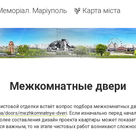
Меморіал. Маріуполь
Карта міста
Межкомнатные двери
чистовой отделки встаёт вопрос подбора межкомнатных д
m.ua/doors/mezhkomnatnye-dveri
. Если изначально перед нача
более составления дизайн проекта квартиры может показать
ся важным, то на этапе чистовых работ возникают сложнос