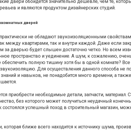
акие двери обойдётся значительно дешевле, чем те, кото
ревьев и являются продуктом дизайнерских студий.
жкомнатных дверей
рактически не обладают звукоизоляционными свойствам
к между квартирами, так и внутри каждой. Даже если зак
ум за дверью будет слышен достаточно четко. Но всем изве
ное пространство и уединение. А шум, к сожалению, очен
 обеспечить полную тишину хотя бы в одной комнате? Все
звукоизоляцию. Для осуществления данного способа не по
знаний и навыков, не понадобится много времени, а такж
ршается.
ся приобрести необходимые детали, запчасти, материал. С
чество, без которого может получиться неудачный конечн
как состоялся успешный поход в строительный магазин, мож
 которая ближе всего находится к источнику шума, произ