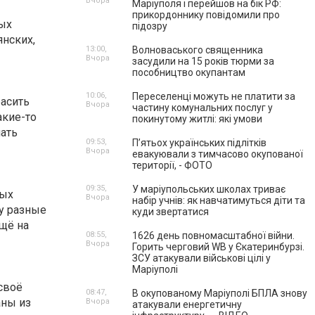
Вчора
Маріуполя і перейшов на бік РФ:
прикордоннику повідомили про
ых
підозру
янских,
13:00,
Волноваського священника
Вчора
засудили на 15 років тюрми за
пособництво окупантам
10:06,
Переселенці можуть не платити за
асить
Вчора
частину комунальних послуг у
акие-то
покинутому житлі: які умови
лать
09:53,
П’ятьох українських підлітків
Вчора
евакуювали з тимчасово окупованої
території, - ФОТО
09:35,
У маріупольських школах триває
ных
Вчора
набір учнів: як навчатимуться діти та
у разные
куди звертатися
щё на
08:55,
1626 день повномасштабної війни.
Вчора
Горить черговий WB у Єкатеринбурзі.
ЗСУ атакували військові цілі у
Маріуполі
своё
08:47,
В окупованому Маріуполі БПЛА знову
аны из
Вчора
атакували енергетичну