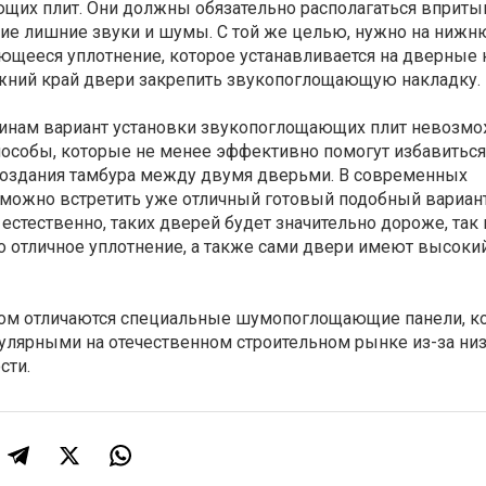
щих плит. Они должны обязательно располагаться впритык
кие лишние звуки и шумы. С той же целью, нужно на нижн
щееся уплотнение, которое устанавливается на дверные к
жний край двери закрепить звукопоглощающую накладку.
чинам вариант установки звукопоглощающих плит невозмож
способы, которые не менее эффективно помогут избавиться
 создания тамбура между двумя дверьми. В современных
 можно встретить уже отличный готовый подобный вариант
 естественно, таких дверей будет значительно дороже, так
но отличное уплотнение, а также сами двери имеют высоки
ом отличаются специальные шумопоглощающие панели, ко
пулярными на отечественном строительном рынке из-за ни
сти.