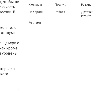
, чтобы не
Кулінарія
Послуги
Родина
юю часть
осяки. В
Подорожі
Робота
Дитячий
розділ
Реклама
ен, то, к
 от шума.
 – двери с
 как кроме
й уровень
торые, к
зкого