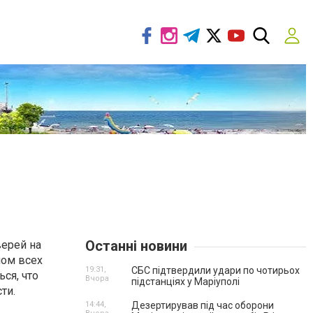
Останні новини
верей на
лом всех
19:31,
СБС підтвердили удари по чотирьох
ся, что
Вчора
підстанціях у Маріуполі
ти.
14:44,
Дезертирував під час оборони