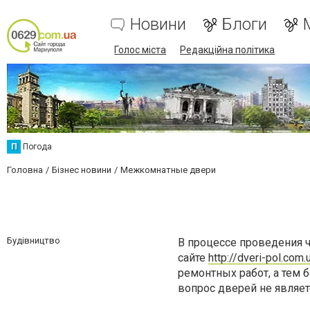
Новини
Блоги
Голос міста
Редакційна політика
П
Погода
Головна
Бізнес новини
Межкомнатные двери
Будівництво
В процессе проведения 
сайте
http://dveri-pol.co
ремонтных работ, а тем 
вопрос дверей не являет