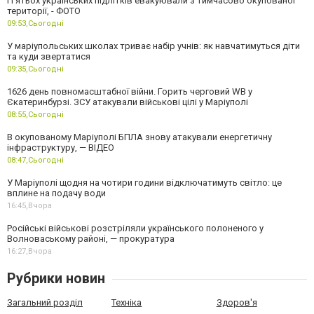
П’ятьох українських підлітків евакуювали з тимчасово окупованої
території, - ФОТО
09:53,
Сьогодні
У маріупольських школах триває набір учнів: як навчатимуться діти
та куди звертатися
09:35,
Сьогодні
1626 день повномасштабної війни. Горить черговий WB у
Єкатеринбурзі. ЗСУ атакували військові цілі у Маріуполі
08:55,
Сьогодні
В окупованому Маріуполі БПЛА знову атакували енергетичну
інфраструктуру, — ВІДЕО
08:47,
Сьогодні
У Маріуполі щодня на чотири години відключатимуть світло: це
вплине на подачу води
16:45,
Вчора
Російські військові розстріляли українського полоненого у
Волноваському районі, — прокуратура
16:27,
Вчора
Рубрики новин
Загальний розділ
Техніка
Здоров'я