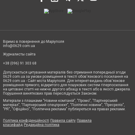
Віримо в повернення до Маріуполя
info@0629.com.ua
Журналисты сайта
+38 (096) 91 303 68
Допускається цитування матеріалів без отримання попередньої згоди
0629.com.ua за умови розміщення в тексті обов'язкового посилання на
0629.com.ua - Сайт міста Маріуполя. Для інтернет-видань обов'язкове
розміщення прямого, відкритого для пошукових систем гіперпосилання
на цитовані статті не нижче другого абзацу в тексті або в якості джерела.
Порушення виняткових прав переслідується Законом.
Матеріали з плашками "Новини компаній", "Промо", "Партнерський
матеріал", "Партнерський спецпроєкт", "Політичні новини", "Пресреліз",
"PR", "Офіційно", "Політична реклама" публікуються на правах реклами.
Політика конфіденційності
Правила сайту
Правила
класифайд
Редакційна політика