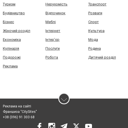
Туризм
Нерухомість
Транспорт
Будівництво
Відпочинок
Розваги
Бізнес
Меблі
Спорт
Жіночий розділ
Інтернет
Культура
Економіка
Інтер'єр
Мода
Кулінарія
Послуги
Родина
Подорожі
Робота
Дитячий розділ
Реклама
Реклама на сайті
Франшиза "CitySites"
+38 (096) 91 303 68