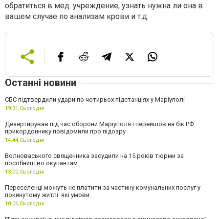
обратиться в мед. учреждение, узнать нужна ли она в
вашем случае по анализам крови и т.д.
Останні новини
СБС підтвердили удари по чотирьох підстанціях у Маріуполі
19:31,
Сьогодні
Дезертирував під час оборони Маріуполя і перейшов на бік РФ:
прикордоннику повідомили про підозру
14:44,
Сьогодні
Волноваського священника засудили на 15 років тюрми за
пособництво окупантам
13:00,
Сьогодні
Переселенці можуть не платити за частину комунальних послуг у
покинутому житлі: які умови
10:06,
Сьогодні