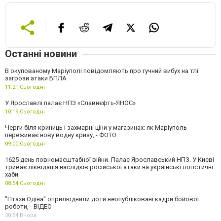
Останні новини
В окупованому Маріуполі повідомляють про гучний вибух на тлі
загрози атаки БПЛА
11:21,
Сьогодні
У Ярославлі палає НПЗ «Славнєфть-ЯНОС»
10:19,
Сьогодні
Черги біля криниць і захмарні ціни у магазинах: як Маріуполь
переживає нову водну кризу, - ФОТО
09:00,
Сьогодні
1625 день повномасштабної війни. Палає Ярославський НПЗ. У Києві
триває ліквідація наслідків російської атаки на українські логістичні
хаби
08:54,
Сьогодні
"Птахи Одіна" оприлюднили доти неопубліковані кадри бойової
роботи, - ВІДЕО
20:54,
Вчора