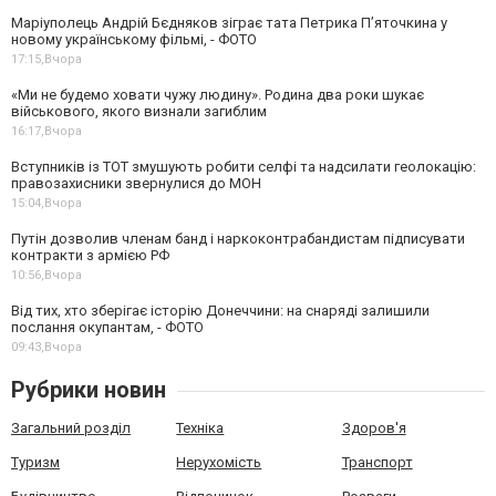
Маріуполець Андрій Бєдняков зіграє тата Петрика П’яточкина у
новому українському фільмі, - ФОТО
17:15,
Вчора
«Ми не будемо ховати чужу людину». Родина два роки шукає
військового, якого визнали загиблим
16:17,
Вчора
Вступників із ТОТ змушують робити селфі та надсилати геолокацію:
правозахисники звернулися до МОН
15:04,
Вчора
Путін дозволив членам банд і наркоконтрабандистам підписувати
контракти з армією РФ
10:56,
Вчора
Від тих, хто зберігає історію Донеччини: на снаряді залишили
послання окупантам, - ФОТО
09:43,
Вчора
Рубрики новин
Загальний розділ
Техніка
Здоров'я
Туризм
Нерухомість
Транспорт