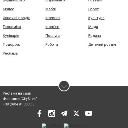
Будівництво
Відпочинок
Розваги
Бізнес
Меблі
Спорт
Жіночий розділ
Інтернет
Культура
Економіка
Інтер'єр
Мода
Кулінарія
Послуги
Родина
Подорожі
Робота
Дитячий розділ
Реклама
Реклама на сайті
Франшиза "CitySites"
+38 (096) 91 303 68