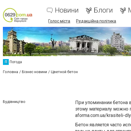
Новини
Блоги
Голос міста
Редакційна політика
П
Погода
Головна
Бізнес новини
Цветной бетон
Будівництво
При упоминании бетона в
этому материалу можно п
aforma.com.ua/krasiteli-dl
Бетон является часто ис