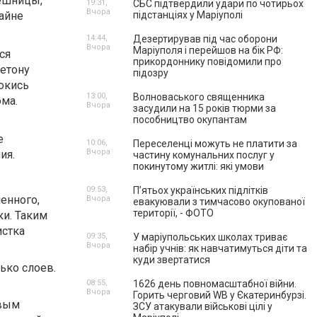
лешницы,
19:31,
СБС підтвердили удари по чотирьох
Вчора
зайне
підстанціях у Маріуполі
14:44,
Дезертирував під час оборони
Вчора
Маріуполя і перейшов на бік РФ:
ся
прикордоннику повідомили про
етону
підозру
окись
13:00,
Волноваського священника
ома.
Вчора
засудили на 15 років тюрми за
пособництво окупантам
е
10:06,
Переселенці можуть не платити за
Вчора
ия.
частину комунальних послуг у
покинутому житлі: які умови
09:53,
П’ятьох українських підлітків
енного,
Вчора
евакуювали з тимчасово окупованої
території, - ФОТО
ки. Таким
истка
09:35,
У маріупольських школах триває
Вчора
набір учнів: як навчатимуться діти та
куди звертатися
ько слоев.
08:55,
1626 день повномасштабної війни.
Вчора
Горить черговий WB у Єкатеринбурзі.
овым
ЗСУ атакували військові цілі у