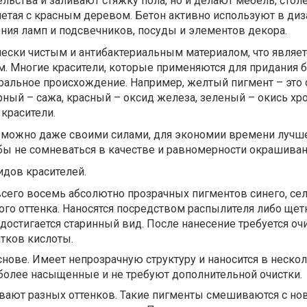
ельства и заливают стяжку пола, но и делают мебель, сто
четая с красным деревом. Бетон активно используют в ди
ения ламп и подсвечников, посуды и элементов декора.
чески чистым и антибактериальным материалом, что являет
 Многие красители, которые применяются для придания б
ральное происхождение. Например, желтый пигмент – это 
ерный – сажа, красный – оксид железа, зеленый – окись хр
красители.
ь можно даже своими силами, для экономии времени лучш
бы не сомневаться в качестве и равномерности окрашиван
идов красителей.
сего восемь абсолютно прозрачных пигментов синего, сел
ого оттенка. Наносятся посредством распылителя либо щет
достигается старинный вид. После нанесение требуется оч
атков кислоты.
снове. Имеет непрозрачную структуру и наносится в нескол
более насыщенные и не требуют дополнительной очистки.
вают разных оттенков. Такие пигменты смешиваются с н