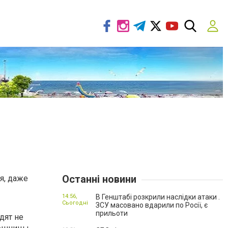
Останні новини
я, даже
14:56,
В Генштабі розкрили наслідки атаки .
Сьогодні
ЗСУ масовано вдарили по Росії, є
прильоти
дят не