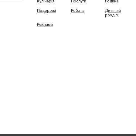
Кулінарія
Послуги
Родина
Подорожі
Робота
Дитячий
розділ
Реклама