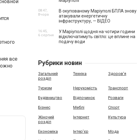
Маріуполі
основной
08:47,
В окупованому Маріуполі БПЛА знову
Вчора
атакували енергетичну
ится
інфраструктуру, — ВІДЕО
16:45,
У Маріуполі щодня на чотири години
6 серпня
відключатимуть світло: це вплине на
етного
подачу води
няя все
Рубрики новин
можно
Загальний
Техніка
Здоров'я
розділ
Туризм
Нерухомість
Транспорт
Будівництво
Відпочинок
Розваги
Бізнес
Меблі
Спорт
Жіночий
Інтернет
Культура
розділ
Економіка
Інтер'єр
Мода