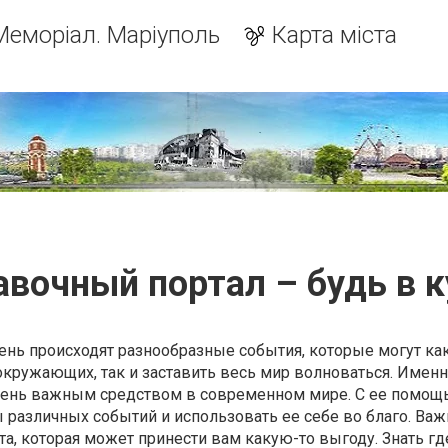
Меморіал. Маріуполь
Карта міста
авочный портал – будь в к
нь происходят разнообразные события, которые могут как
окружающих, так и заставить весь мир волноваться. Имен
очень важным средством в современном мире. С ее помо
ы различных событий и использовать ее себе во благо. Важ
та, которая может принести вам какую-то выгоду. Знать гд