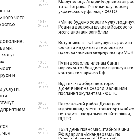
17:15,
Маріуполець Андрій Бєдняков зіграє
Вчора
тата Петрика П’яточкина у новому
ет и
українському фільмі, - ФОТО
много чего
16:17,
«Ми не будемо ховати чужу людину».
жество
Вчора
Родина два роки шукає військового,
якого визнали загиблим
 дополнив,
15:04,
Вступників із ТОТ змушують робити
Вчора
вами,
селфі та надсилати геолокацію:
правозахисники звернулися до МОН
 могут
их
10:56,
Путін дозволив членам банд і
Вчора
имеет
наркоконтрабандистам підписувати
контракти з армією РФ
руси и
09:43,
Від тих, хто зберігає історію
Вчора
 услуги,
Донеччини: на снаряді залишили
послання окупантам, - ФОТО
ство
станут
09:08,
Петровський район Донецька
Вчора
едприятиям
відрізали від міста: транспорт майже
не ходить, люди змушені йти пішки, -
ВІДЕО
ется
08:54,
1624 день повномасштабної війни.
, чья
Вчора
РФ вдарила «Іскандерами» по