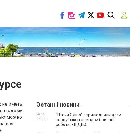
урсе
Останні новини
 не иметь
но поэтому
20:54,
"Птахи Одіна" оприлюднили доти
щью можно
Вчора
неопубліковані кадри бойової
на вся
роботи, - ВІДЕО
е