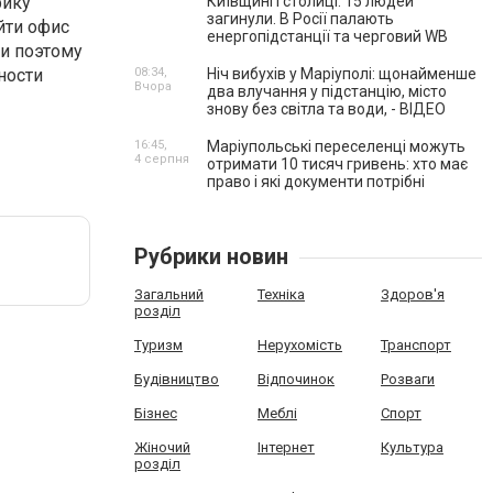
фику
Київщині і столиці. 15 людей
загинули. В Росії палають
йти офис
енергопідстанції та черговий WB
и поэтому
ности
08:34,
Ніч вибухів у Маріуполі: щонайменше
Вчора
два влучання у підстанцію, місто
знову без світла та води, - ВІДЕО
16:45,
Маріупольські переселенці можуть
4 серпня
отримати 10 тисяч гривень: хто має
право і які документи потрібні
Рубрики новин
Загальний
Техніка
Здоров'я
розділ
Туризм
Нерухомість
Транспорт
Будівництво
Відпочинок
Розваги
Бізнес
Меблі
Спорт
Жіночий
Інтернет
Культура
розділ