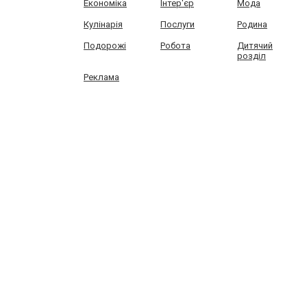
Економіка
Інтер'єр
Мода
Кулінарія
Послуги
Родина
Подорожі
Робота
Дитячий
розділ
Реклама