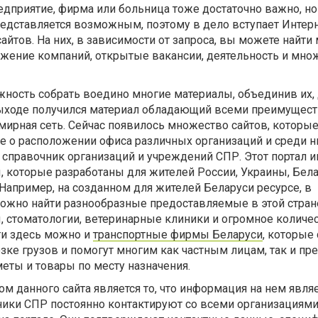
редприятие, фирма или больница тоже достаточно важно, но
редставляется возможным, поэтому в дело вступает Интерн
йтов. На них, в зависимости от запроса, вы можете найти 
ожение компаний, открытые вакансии, деятельность и мно
жность собрать воедино многие материалы, объединив их,
выходе получился материал обладающий всеми преимущест
ирная сеть. Сейчас появилось множество сайтов, которые
е о расположении офиса различных организаций и среди н
 справочник организаций и учреждений СПР. Этот портал 
 которые разработаны для жителей России, Украины, Бела
 Например, на созданном для жителей Беларуси ресурсе, в
можно найти разнообразные предоставляемые в этой стране
, стоматологии, ветеринарные клиники и огромное количе
ти здесь можно и
транспортные фирмы Беларуси
, которые 
ке грузов и помогут многим как частным лицам, так и пр
еты и товары по месту назначения.
данного сайта является то, что информация на нем явля
ники СПР постоянно контактируют со всеми организациями