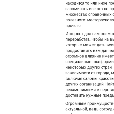
находится то или иное п
запоминать все это не п
множество справочных са
полезного: местораспол
прочего.
Интернет дал нам возмо
переработав, чтобы на 
которые может дать всем
предоставить вам данны
огромное влияние имеет
специальные платформы,
некоторых других стран.
зависимости от города, 
включая салоны красоты
других организаций. Най
незаменимыми в перевоз
доставить нужные предм
Огромным преимуществом 
актуальной, ведь сотруд