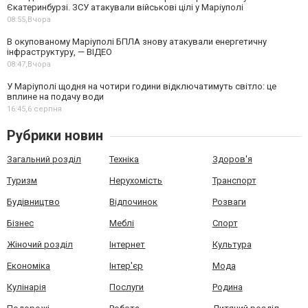
Єкатеринбурзі. ЗСУ атакували військові цілі у Маріуполі
08:55,
Вчора
В окупованому Маріуполі БПЛА знову атакували енергетичну
інфраструктуру, — ВІДЕО
08:47,
Вчора
У Маріуполі щодня на чотири години відключатимуть світло: це
вплине на подачу води
16:45,
6 серпня
Рубрики новин
Загальний розділ
Техніка
Здоров'я
Туризм
Нерухомість
Транспорт
Будівництво
Відпочинок
Розваги
Бізнес
Меблі
Спорт
Жіночий розділ
Інтернет
Культура
Економіка
Інтер'єр
Мода
Кулінарія
Послуги
Родина