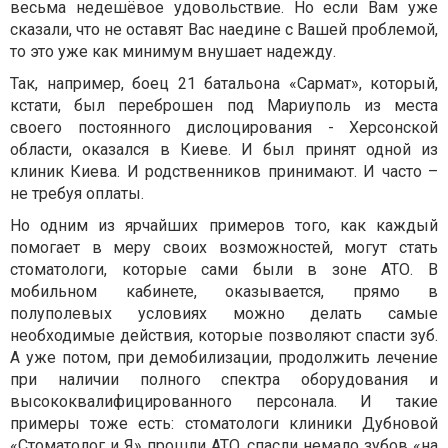
весьма недешёвое удовольствие. Но если Вам уже
сказали, что не оставят Вас наедине с Вашей проблемой,
то это уже как минимум внушает надежду.
Так, например, боец 21 батальона «Сармат», который,
кстати, был переброшен под Мариуполь из места
своего постоянного дислоцирования - Херсонской
области, оказался в Киеве. И был принят одной из
клиник Киева. И родственников принимают. И часто –
не требуя оплаты.
Но одним из ярчайших примеров того, как каждый
помогает в меру своих возможностей, могут стать
стоматологи, которые сами были в зоне АТО. В
мобильном кабинете, оказывается, прямо в
полуполевых условиях можно делать самые
необходимые действия, которые позволяют спасти зуб.
А уже потом, при демобилизации, продолжить лечение
при наличии полного спектра оборудования и
высококвалифицированного персонала. И такие
примеры тоже есть: стоматологи клиники Дубновой
«
Стоматолог и Я
» прошли АТО, спасли немало зубов «на