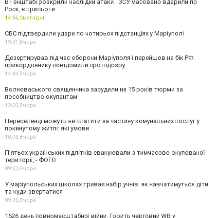
В Генштабі розкрили наслідки атаки . ЗСУ масовано вдарили по
Росії, є прильоти
14:56,
Сьогодні
СБС підтвердили удари по чотирьох підстанціях у Маріуполі
19:31,
Вчора
Дезертирував під час оборони Маріуполя і перейшов на бік РФ:
прикордоннику повідомили про підозру
14:44,
Вчора
Волноваського священника засудили на 15 років тюрми за
пособництво окупантам
13:00,
Вчора
Переселенці можуть не платити за частину комунальних послуг у
покинутому житлі: які умови
10:06,
Вчора
П’ятьох українських підлітків евакуювали з тимчасово окупованої
території, - ФОТО
09:53,
Вчора
У маріупольських школах триває набір учнів: як навчатимуться діти
та куди звертатися
09:35,
Вчора
1626 день повномасштабної війни. Горить черговий WB у