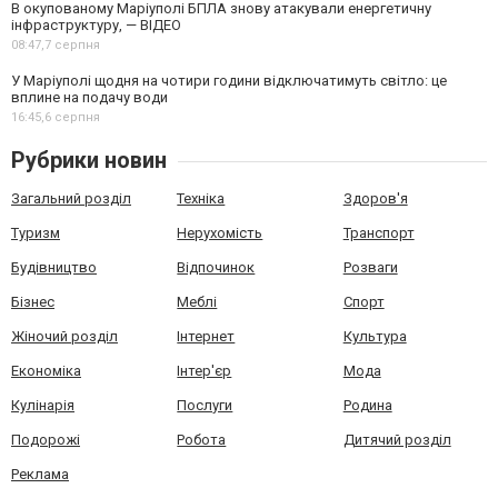
В окупованому Маріуполі БПЛА знову атакували енергетичну
інфраструктуру, — ВІДЕО
08:47,
7 серпня
У Маріуполі щодня на чотири години відключатимуть світло: це
вплине на подачу води
16:45,
6 серпня
Рубрики новин
Загальний розділ
Техніка
Здоров'я
Туризм
Нерухомість
Транспорт
Будівництво
Відпочинок
Розваги
Бізнес
Меблі
Спорт
Жіночий розділ
Інтернет
Культура
Економіка
Інтер'єр
Мода
Кулінарія
Послуги
Родина
Подорожі
Робота
Дитячий розділ
Реклама