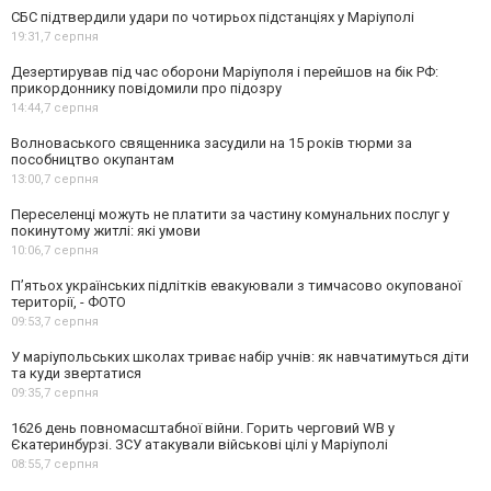
СБС підтвердили удари по чотирьох підстанціях у Маріуполі
19:31,
7 серпня
Дезертирував під час оборони Маріуполя і перейшов на бік РФ:
прикордоннику повідомили про підозру
14:44,
7 серпня
Волноваського священника засудили на 15 років тюрми за
пособництво окупантам
13:00,
7 серпня
Переселенці можуть не платити за частину комунальних послуг у
покинутому житлі: які умови
10:06,
7 серпня
П’ятьох українських підлітків евакуювали з тимчасово окупованої
території, - ФОТО
09:53,
7 серпня
У маріупольських школах триває набір учнів: як навчатимуться діти
та куди звертатися
09:35,
7 серпня
1626 день повномасштабної війни. Горить черговий WB у
Єкатеринбурзі. ЗСУ атакували військові цілі у Маріуполі
08:55,
7 серпня