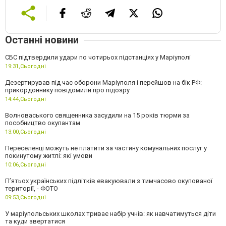
Останні новини
СБС підтвердили удари по чотирьох підстанціях у Маріуполі
19:31,
Сьогодні
Дезертирував під час оборони Маріуполя і перейшов на бік РФ:
прикордоннику повідомили про підозру
14:44,
Сьогодні
Волноваського священника засудили на 15 років тюрми за
пособництво окупантам
13:00,
Сьогодні
Переселенці можуть не платити за частину комунальних послуг у
покинутому житлі: які умови
10:06,
Сьогодні
П’ятьох українських підлітків евакуювали з тимчасово окупованої
території, - ФОТО
09:53,
Сьогодні
У маріупольських школах триває набір учнів: як навчатимуться діти
та куди звертатися