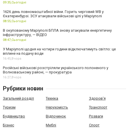
09:35,
Сьогодні
1626 день повномасштабної війни. Горить черговий WB у
Єкатеринбурзі. ЗСУ атакували військові цілі у Маріуполі
08:55,
Сьогодні
В окупованому Маріуполі БПЛА знову атакували енергетичну
інфраструктуру, — ВІДЕО
08:47,
Сьогодні
У Маріуполі щодня на чотири години відключатимуть світло: це
вплине на подачу води
16:45,
Вчора
Російські військові розстріляли українського полоненого у
Волноваському районі, — прокуратура
16:27,
Вчора
Рубрики новин
Загальний розділ
Техніка
Здоров'я
Туризм
Нерухомість
Транспорт
Будівництво
Відпочинок
Розваги
Бізнес
Меблі
Спорт