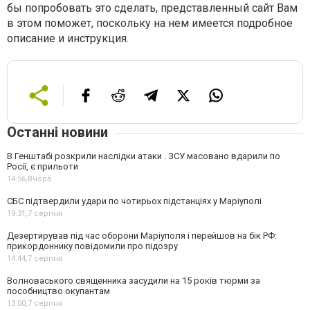
бы попробовать это сделать, представленный сайт Вам
в этом поможет, поскольку на нем имеется подробное
описание и инструкция.
Останні новини
В Генштабі розкрили наслідки атаки . ЗСУ масовано вдарили по
Росії, є прильоти
14:56,
Вчора
СБС підтвердили удари по чотирьох підстанціях у Маріуполі
19:31,
7 серпня
Дезертирував під час оборони Маріуполя і перейшов на бік РФ:
прикордоннику повідомили про підозру
14:44,
7 серпня
Волноваського священника засудили на 15 років тюрми за
пособництво окупантам
13:00,
7 серпня