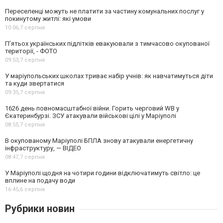
Переселенці можуть не платити за частину комунальних послуг у
покинутому житлі: які умови
10:06,
7 серпня
П’ятьох українських підлітків евакуювали з тимчасово окупованої
території, - ФОТО
09:53,
7 серпня
У маріупольських школах триває набір учнів: як навчатимуться діти
та куди звертатися
09:35,
7 серпня
1626 день повномасштабної війни. Горить черговий WB у
Єкатеринбурзі. ЗСУ атакували військові цілі у Маріуполі
08:55,
7 серпня
В окупованому Маріуполі БПЛА знову атакували енергетичну
інфраструктуру, — ВІДЕО
08:47,
7 серпня
У Маріуполі щодня на чотири години відключатимуть світло: це
вплине на подачу води
16:45,
6 серпня
Рубрики новин