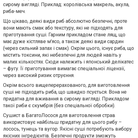
сирому вигляді. Приклад: королівська макрель, акула,
риба-меч.
Що цікаво, деякі види риб абсолютно безпечні, проте
вони мають смак або текстуру, які не підходять для
приготування суші. Гарним прикладом стане лящ, що
має дуже кістляве м'ясо, а також деякі види сардин
(через сильний запах і смак). Окрім цього, існує риба, що
містить токсини, які небезпечні для людей навіть у
малих кількостях. Сюди належить і японський делікатес
– фугу. Її приготування вимагає спеціальної ліцензії,
через високий ризик отруєння.
Окрім всього вищеперерахованого, для виготовлення
суші не підходить риба, що швидко псується. Вона не
придатна для вживання в сирому вигляді. Прикладом
такої риби є скумбрія (без спеціальної обробки).
Сушист в БагатоЛосося для виготовлення страв
використовує найбільш придатну для цього рибу –
лосось, тунець та вугор. Якісні суші потребують вибору
якісних інгредієнтів. Безпечні продукти зможуть