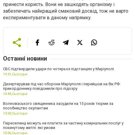
принести користь. Вони не зашкодять організму і
забезпечать найкращий смаковий досвід, тож не варто
експериментувати в даному напрямку.
Останні новини
СБС підтвердили удари по чотирьох підстанціях у Маріуполі
19:31,
Сьогодні
Дезертирував під час оборони Маріуполя і перейшов на бік РФ:
прикордоннику повідомили про підозру
14:44,
Сьогодні
Волноваського священника засудили на 15 років тюрми за
пособництво окупантам
13:00,
Сьогодні
Переселенці можуть не платити за частину комунальних послуг у
покинутому житлі: які умови
10:06,
Сьогодні