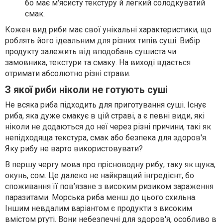
бо має м'ясисту текстуру й легкий солодкуватий
смак.
Кожен вид риби має свої унікальні характеристики, що
роблять його ідеальним для різних типів суші. Вибір
продукту залежить від вподобань сушиста чи
замовника, текстури та смаку. На виході вдається
отримати абсолютно різні страви.
З якої риби ніколи не готують суші
Не всяка риба підходить для приготування суші. Існує
риба, яка дуже смакує в цій страві, а є певні види, які
ніколи не додаються до неї через різні причини, такі як
непідходяща текстура, смак або безпека для здоров'я.
Яку рибу не варто використовувати?
В першу чергу мова про прісноводну рибу, таку як щука,
окунь, сом. Це далеко не найкращий інгредієнт, бо
споживання її пов’язане з високим ризиком зараження
паразитами. Морська риба менш до цього схильна.
Іншим невдалим варіантом є продукти з високим
вмістом ртуті. Вони небезпечні для здоров'я, особливо в