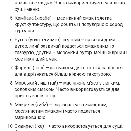
ніжне та солодке. Часто використовується в літніх
суші-меню.
Камбала (хірабе) – має ніжний смак і злегка
хрустку текстуру, що робить її популярною серед
гурманів.
Вугор (унагі та анаго): перший – прісноводний
вугор, який зазвичай подається смаженим і з
глазур'ю, другий – морський вугор, менш жирний і
має ніжніший смак.
Форель (ікьо) – за смаком дуже схожа на лосося,
але відрізняється більш ніжною текстурою.
Морський лящ (тай) – має ніжне м'ясо з легким,
солодким смаком. Часто використовується для
приготування нігірі.
Макрель (саба) – вирізняється насиченим,
маслянистим смаком і часто подається
маринованою.
Сквирел (іка) – часто використовується для суші,