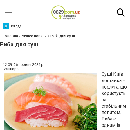
П
Погода
Головна
Бізнес новини
Риба для суші
Риба для суші
12:09,
26 червня 2024 р.
Кулінарія
Суші Київ
доставка
–
послуга, що
користуєть
ся
стабільним
попитом.
Риба є
одним із