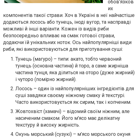
обов’язков
их
компонентів такої страви. Хоч в Україні в неї найчастіше
додаються лосось або тунець, іноді вугор, та насправді
можливі й інші варіанти. Кожен із видів риби
безпосередньо впливає на смак готової страви,
додаючи їй унікальних ноток. Ось найпопулярніші види
риби, які використовуються для приготування суші:
Тунець (магуро) – типи: акато, тобто червоний
тунець (основна частина) й торо, а саме жирніша
частина тунця, яка ділиться на оторо (дуже жирний)
і чуторо (помірно жирний).
Лосось – один із найпопулярніших інгредієнтів для
суші завдяки своєму ніжному смаку й текстурі.
Часто використовується як сирим, так і копченим.
Жовтохвіст (хамачі) – відомий своїм ніжним, але
насиченим смаком. Його м'ясо має делікатну
текстуру й високу жирність.
Окунь морський (сузукі) – м’ясо морського окуня