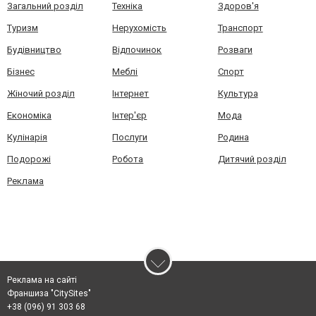
Загальний розділ
Техніка
Здоров'я
Туризм
Нерухомість
Транспорт
Будівництво
Відпочинок
Розваги
Бізнес
Меблі
Спорт
Жіночий розділ
Інтернет
Культура
Економіка
Інтер'єр
Мода
Кулінарія
Послуги
Родина
Подорожі
Робота
Дитячий розділ
Реклама
Реклама на сайті
Франшиза "CitySites"
+38 (096) 91 303 68