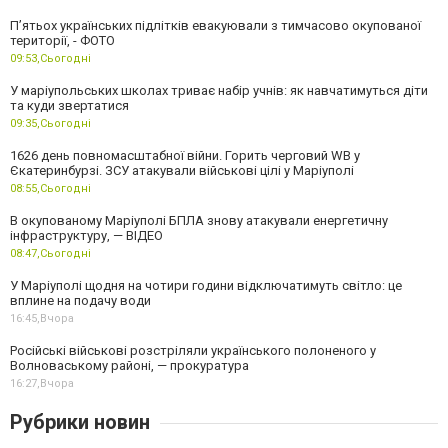
П’ятьох українських підлітків евакуювали з тимчасово окупованої
території, - ФОТО
09:53,
Сьогодні
У маріупольських школах триває набір учнів: як навчатимуться діти
та куди звертатися
09:35,
Сьогодні
1626 день повномасштабної війни. Горить черговий WB у
Єкатеринбурзі. ЗСУ атакували військові цілі у Маріуполі
08:55,
Сьогодні
В окупованому Маріуполі БПЛА знову атакували енергетичну
інфраструктуру, — ВІДЕО
08:47,
Сьогодні
У Маріуполі щодня на чотири години відключатимуть світло: це
вплине на подачу води
16:45,
Вчора
Російські військові розстріляли українського полоненого у
Волноваському районі, — прокуратура
16:27,
Вчора
Рубрики новин