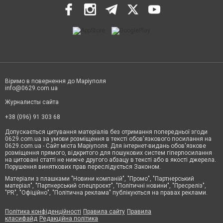
Віримо в повернення до Маріуполя
info@0629.com.ua
Журналисты сайта
+38 (096) 91 303 68
Допускається цитування матеріалів без отримання попередньої згоди
0629.com.ua за умови розміщення в тексті обов'язкового посилання на
0629.com.ua - Сайт міста Маріуполя. Для інтернет-видань обов'язкове
розміщення прямого, відкритого для пошукових систем гіперпосилання
на цитовані статті не нижче другого абзацу в тексті або в якості джерела.
Порушення виняткових прав переслідується Законом.
Матеріали з плашками "Новини компаній", "Промо", "Партнерський
матеріал", "Партнерський спецпроєкт", "Політичні новини", "Пресреліз",
"PR", "Офіційно", "Політична реклама" публікуються на правах реклами.
Політика конфіденційності
Правила сайту
Правила
класифайд
Редакційна політика